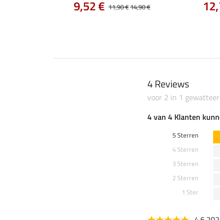
9,52 €
12,
12,90 €
11,90 €
14,90 €
4 Reviews
voor 2 in 1 gewatteer
4 van 4 Klanten kunn
5 Sterren
4 Sterren
3 Sterren
2 Sterren
1 Ster
4.6.20