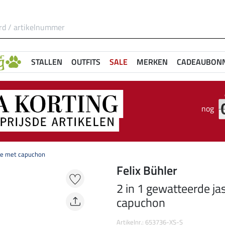
STALLEN
OUTFITS
SALE
MERKEN
CADEAUBON
nog
ile met capuchon
Felix Bühler
2 in 1 gewatteerde ja
capuchon
Artikelnr.: 653736-XS-S