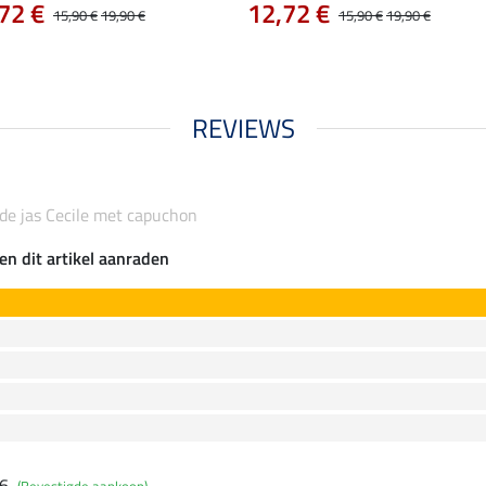
72 €
12,72 €
15,90 €
19,90 €
15,90 €
19,90 €
REVIEWS
de jas Cecile met capuchon
en dit artikel aanraden
26