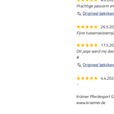
Prachtige pasvorm en 
Origineel bekijken
26.5.2
Fijne tussenseizoensj
17.5.2
Dit jasje werd mij doo
#
Origineel bekijken
4.4.20
-
Krämer Pferdesport G
www.kraemer.de