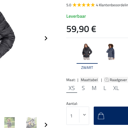
5.0
4 Klantenbeoordeli
Leverbaar
59,90 €
ZWART
Maat: |
Maattabel
|
Raadgever
XS
S
M
L
XL
Aantal: