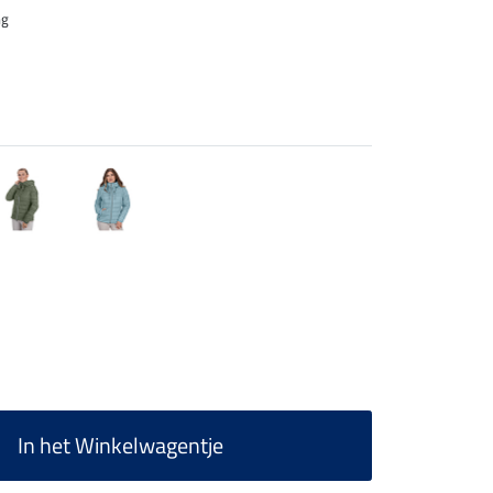
ng
In het Winkelwagentje