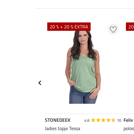
EXTRA
20 % + 20 % EXTRA
20
STONEDEEK
Felix
5.0
6
4.6
10
ladies topje Tessa
polos