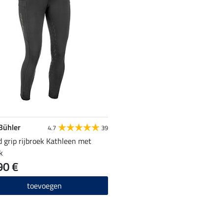
 Bühler
4.7
39
d grip rijbroek Kathleen met
k
90 €
toevoegen