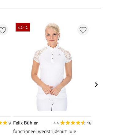
40 %
22 % + 20 % EXTR
Felix Bühler
Felix Bühler
9
4.4
16
functioneel wedstrijdshirt Jule
tanktop Mira