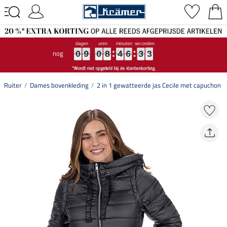
nog
0
0
0
9
9
9
0
0
0
8
8
8
4
4
4
6
6
6
3
3
3
2
2
2
0
9
0
8
4
6
3
2
Ruiter
Dames bovenkleding
2 in 1 gewatteerde jas Cecile met capuchon