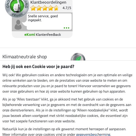
Klantbeoordelingen
4.7
/
5
Snelle service, goed
ingepakt.
eKomi
Klantenfeedback
Klimaatneutrale shop
Heb jij ook een Cookie voor je paard?
Verzending per
Wij ook! We gebruiken cookies en andere technologieën om je een optimale en veilige
online winkelen aan te bieden, om de prestaties van onze website te meten en om
relevante producten voor jou en je paard te tonen! Hiervoor verzamelen we gegevens
over onze gebruikers en hoe zij onze website kunnen gebruiken op hun apparaten.
Veilig betalen met
Als je op "Alles toestaan" klikt, ga je akkoord met het gebruik van cookies en de
bijbehorende verwerking van je gegevens en met de overdracht van de gegevens aan
onze dienstverleners. Als je in de instellingen op "Alleen noodzakelijke" klikt, wordt
jouw bezoek alleen voortgezet met strikt noodzakelijke cookies, die essentieel zijn
Impressum
voor het soepele functioneren van onze website.
Natuurlijk kun je de instellingen op elk gewenst moment herroepen of aanpassen.
Meer informatie over onze cookies vind je onder
gegevensbescherming
.