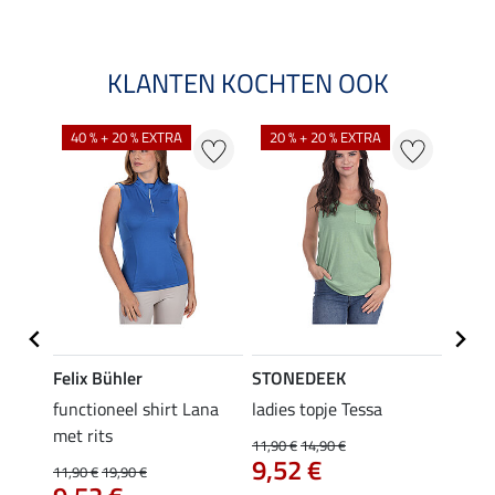
KLANTEN KOCHTEN OOK
40 % + 20 % EXTRA
20 % + 20 % EXTRA
20 %
Felix Bühler
STONEDEEK
Felix
functioneel shirt Lana
ladies topje Tessa
zip-fu
met rits
Fleur
11,90 €
14,90 €
9,52 €
11,90 €
19,90 €
15,90 