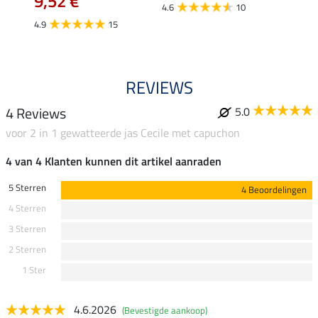
€
9,52 €
12,
4.6
10
4.9
15
4.9
REVIEWS
4 Reviews
5.0
voor 2 in 1 gewatteerde jas Cecile met capuchon
4 van 4 Klanten kunnen dit artikel aanraden
5 Sterren
4 Beoordelingen
4 Sterren
3 Sterren
2 Sterren
1 Ster
4.6.2026
(Bevestigde aankoop)