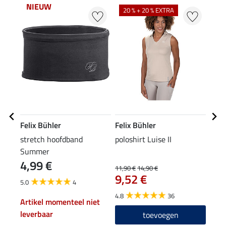
NIEUW
20 % + 20 % EXTRA
Felix Bühler
Felix Bühler
Feli
stretch hoofdband
poloshirt Luise II
hybr
Summer
Kath
4,99 €
59
11,90 €
14,90 €
9,52 €
5.0
4
4.7
4.8
36
Artikel momenteel niet
leverbaar
toevoegen