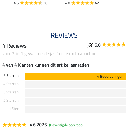
€
van
4.6
10
4.8
42
4.4
REVIEWS
4 Reviews
5.0
voor 2 in 1 gewatteerde jas Cecile met capuchon
4 van 4 Klanten kunnen dit artikel aanraden
5 Sterren
4 Beoordelingen
4 Sterren
3 Sterren
2 Sterren
1 Ster
4.6.2026
(Bevestigde aankoop)