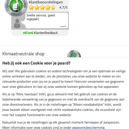
Klantbeoordelingen
4.7
/
5
Snelle service, goed
ingepakt.
eKomi
Klantenfeedback
Klimaatneutrale shop
Heb jij ook een Cookie voor je paard?
Verzending per
Wij ook! We gebruiken cookies en andere technologieën om je een optimale en veilige
online winkelen aan te bieden, om de prestaties van onze website te meten en om
relevante producten voor jou en je paard te tonen! Hiervoor verzamelen we gegevens
over onze gebruikers en hoe zij onze website kunnen gebruiken op hun apparaten.
Veilig betalen met
Als je op "Alles toestaan" klikt, ga je akkoord met het gebruik van cookies en de
bijbehorende verwerking van je gegevens en met de overdracht van de gegevens aan
onze dienstverleners. Als je in de instellingen op "Alleen noodzakelijke" klikt, wordt
jouw bezoek alleen voortgezet met strikt noodzakelijke cookies, die essentieel zijn
Impressum
voor het soepele functioneren van onze website.
Natuurlijk kun je de instellingen op elk gewenst moment herroepen of aanpassen.
Meer informatie over onze cookies vind je onder
gegevensbescherming
.