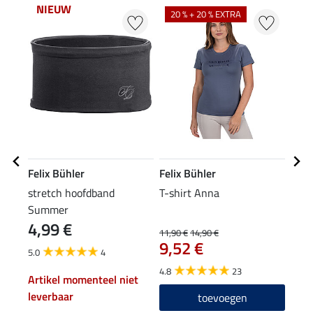
NIEUW
20 % + 20 % EXTRA
20
Felix Bühler
Felix Bühler
Feli
stretch hoofdband
T-shirt Anna
func
Summer
4,99 €
11,90 €
14,90 €
11,90
9,52 €
9,5
5.0
4
4.8
23
4.7
Artikel momenteel niet
leverbaar
toevoegen