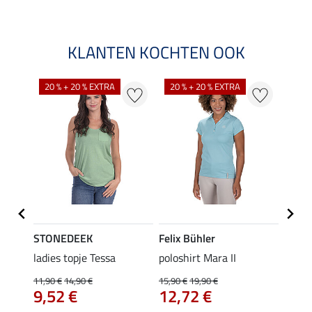
KLANTEN KOCHTEN OOK
20 % + 20 % EXTRA
20 % + 20 % EXTRA
40 %
STONEDEEK
Felix Bühler
Felix
Klara
ladies topje Tessa
poloshirt Mara II
funct
uchon
wedstr
11,90 €
14,90 €
15,90 €
19,90 €
9,52 €
12,72 €
24,90 