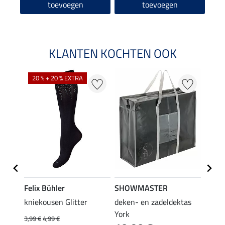
toevoegen
toevoegen
KLANTEN KOCHTEN OOK
20 % + 20 % EXTRA
20 %
Felix Bühler
SHOWMASTER
Felix
iger
kniekousen Glitter
deken- en zadeldektas
kniek
tors
York
3,99 €
4,99 €
3,99 €