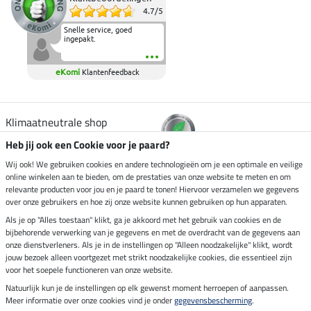
4.7
/
5
Snelle service, goed
ingepakt.
eKomi
Klantenfeedback
Klimaatneutrale shop
Heb jij ook een Cookie voor je paard?
Verzending per
Wij ook! We gebruiken cookies en andere technologieën om je een optimale en veilige
online winkelen aan te bieden, om de prestaties van onze website te meten en om
relevante producten voor jou en je paard te tonen! Hiervoor verzamelen we gegevens
over onze gebruikers en hoe zij onze website kunnen gebruiken op hun apparaten.
Veilig betalen met
Als je op "Alles toestaan" klikt, ga je akkoord met het gebruik van cookies en de
bijbehorende verwerking van je gegevens en met de overdracht van de gegevens aan
onze dienstverleners. Als je in de instellingen op "Alleen noodzakelijke" klikt, wordt
jouw bezoek alleen voortgezet met strikt noodzakelijke cookies, die essentieel zijn
Impressum
voor het soepele functioneren van onze website.
Natuurlijk kun je de instellingen op elk gewenst moment herroepen of aanpassen.
Meer informatie over onze cookies vind je onder
gegevensbescherming
.
Laatste update op 06.08.2026 om 14:39 uur