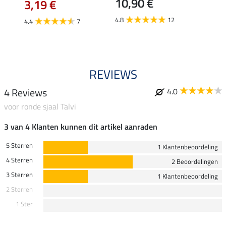
10,90 €
3,19 €
3,1
4.8
12
4.4
7
4.5
REVIEWS
4 Reviews
4.0
voor ronde sjaal Talvi
3 van 4 Klanten kunnen dit artikel aanraden
5 Sterren
1 Klantenbeoordeling
4 Sterren
2 Beoordelingen
3 Sterren
1 Klantenbeoordeling
2 Sterren
1 Ster