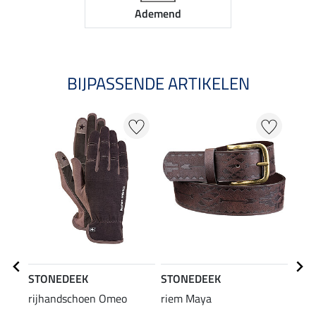
Ademend
BIJPASSENDE ARTIKELEN
21
STONEDEEK
STONEDEEK
STO
rijhandschoen Omeo
riem Maya
T-Sh