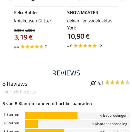
Felix Bühler
SHOWMASTER
KNIG
root
kniekousen Glitter
deken- en zadeldektas
capta
3,9
York
3,99 €
4,99 €
10,90 €
3,19 €
5.0
4.8
12
4.4
7
REVIEWS
8 Reviews
4.1
voor pet Lace Up
5 van 8 Klanten kunnen dit artikel aanraden
5 Sterren
4 Beoordelingen
4 Sterren
1 Klantenbeoordeling
3 Sterren