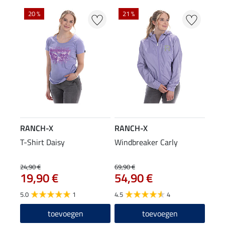
20 %
21 %
RANCH-X
RANCH-X
T-Shirt Daisy
Windbreaker Carly
24,90 €
69,90 €
19,90 €
54,90 €
5.0
1
4.5
4
toevoegen
toevoegen