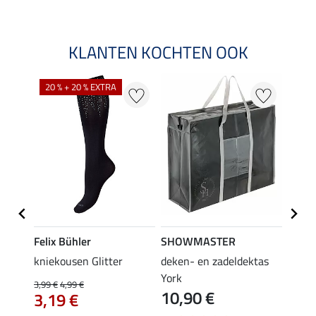
KLANTEN KOCHTEN OOK
20 % + 20 % EXTRA
20 %
Felix Bühler
SHOWMASTER
Felix
iger
kniekousen Glitter
deken- en zadeldektas
kniek
tors
York
3,99 €
4,99 €
3,99 €
10,90 €
3,19 €
3,1