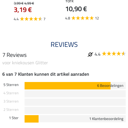
3,9
York
3,99 €
4,99 €
10,90 €
3,19 €
5.0
4.8
12
4.4
7
REVIEWS
7 Reviews
4.4
voor kniekousen Glitter
6 van 7 Klanten kunnen dit artikel aanraden
5 Sterren
6 Beoordelingen
4 Sterren
3 Sterren
2 Sterren
1 Ster
1 Klantenbeoordeling