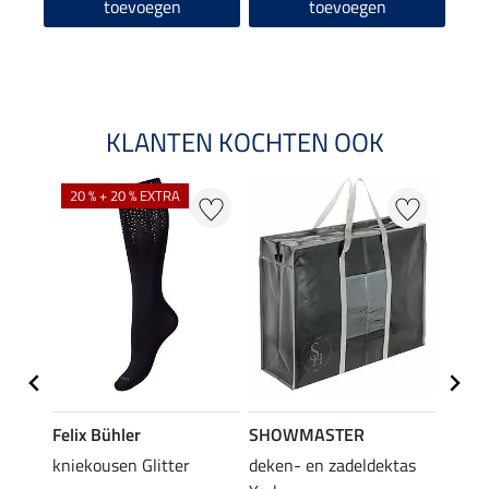
toevoegen
toevoegen
KLANTEN KOCHTEN OOK
20 % + 20 % EXTRA
Felix Bühler
SHOWMASTER
KNIG
root
kniekousen Glitter
deken- en zadeldektas
capta