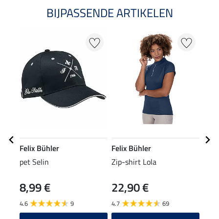
BIJPASSENDE ARTIKELEN
Felix Bühler
Felix Bühler
Feli
pet Selin
Zip-shirt Lola
Zip-
8,99 €
22,90 €
24
4.6
9
4.7
69
4.7