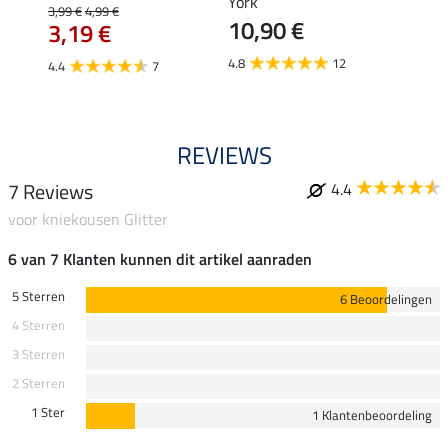
3,9
York
3,99 €
4,99 €
10,90 €
3,19 €
5.0
4.8
12
4.4
7
REVIEWS
7 Reviews
4.4
voor kniekousen Glitter
6 van 7 Klanten kunnen dit artikel aanraden
5 Sterren
6 Beoordelingen
4 Sterren
3 Sterren
2 Sterren
1 Ster
1 Klantenbeoordeling