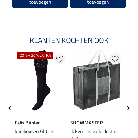
toevoegen
toevoegen
KLANTEN KOCHTEN OOK
20 % + 20 % EXTRA
Felix Bühler
SHOWMASTER
KNIG
root
kniekousen Glitter
deken- en zadeldektas
capta