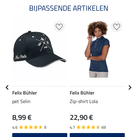
BIJPASSENDE ARTIKELEN
Felix Bühler
Felix Bühler
Feli
pet Selin
Zip-shirt Lola
Zip-
8,99 €
22,90 €
24
4.6
9
4.7
69
4.7