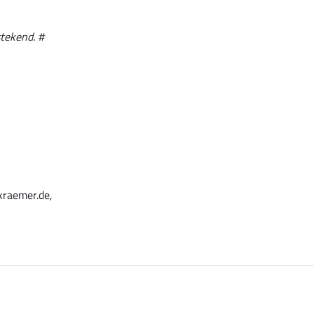
stekend. #
kraemer.de,