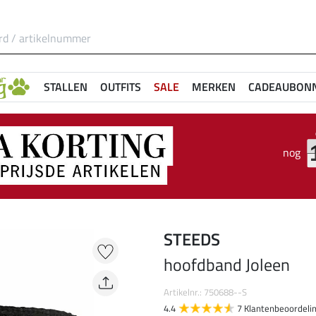
STALLEN
OUTFITS
SALE
MERKEN
CADEAUBON
nog
STEEDS
hoofdband Joleen
Artikelnr.: 750688--S
4.4
7 Klantenbeoordeli