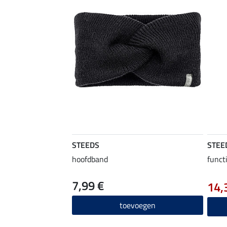
STEEDS
STEE
hoofdband
funct
7,99 €
14,
toevoegen