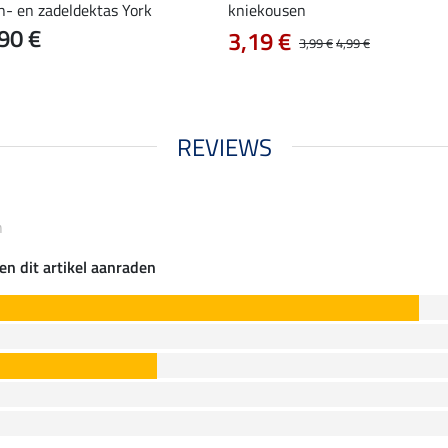
n- en zadeldektas York
kniekousen
90 €
3,19 €
3,99 €
4,99 €
REVIEWS
n
en dit artikel aanraden