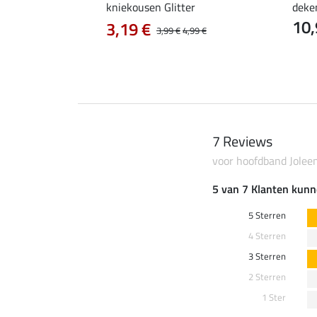
, groot
kniekousen Glitter
deke
10,
3,19 €
3,99 €
4,99 €
7 Reviews
voor hoofdband Jolee
5 van 7 Klanten kunn
5 Sterren
4 Sterren
3 Sterren
2 Sterren
1 Ster