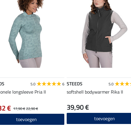
DS
STEEDS
5.0
6
5.0
ionele longsleeve Pria II
softshell bodywarmer Rika II
39,90 €
32 €
17,90 €
22,90 €
toevoegen
toevoegen