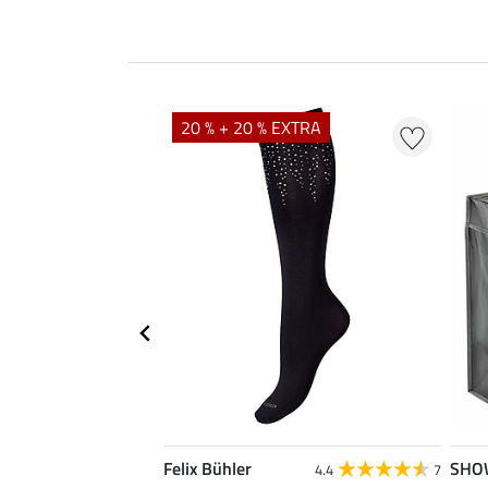
20 % + 20 % EXTRA
Felix Bühler
SHO
5.0
8
4.4
7