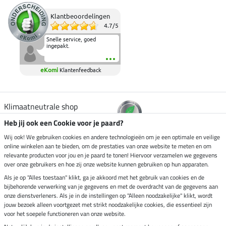
Klantbeoordelingen
4.7
/
5
Snelle service, goed
ingepakt.
eKomi
Klantenfeedback
Klimaatneutrale shop
Heb jij ook een Cookie voor je paard?
Verzending per
Wij ook! We gebruiken cookies en andere technologieën om je een optimale en veilige
online winkelen aan te bieden, om de prestaties van onze website te meten en om
relevante producten voor jou en je paard te tonen! Hiervoor verzamelen we gegevens
over onze gebruikers en hoe zij onze website kunnen gebruiken op hun apparaten.
Veilig betalen met
Als je op "Alles toestaan" klikt, ga je akkoord met het gebruik van cookies en de
bijbehorende verwerking van je gegevens en met de overdracht van de gegevens aan
onze dienstverleners. Als je in de instellingen op "Alleen noodzakelijke" klikt, wordt
jouw bezoek alleen voortgezet met strikt noodzakelijke cookies, die essentieel zijn
Impressum
voor het soepele functioneren van onze website.