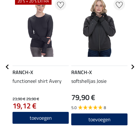
20 % + 20 % EXTRA
42
RANCH-X
RANCH-X
RAN
functioneel shirt Avery
softshelljas Josie
trai
79,90 €
23,90 €
29,90 €
39,90
19,12 €
31
5.0
8
5.0
toevoegen
toevoegen