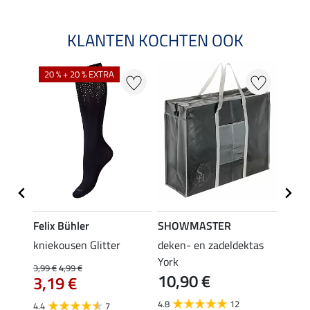
KLANTEN KOCHTEN OOK
20 % + 20 % EXTRA
Felix Bühler
SHOWMASTER
KNIG
root
kniekousen Glitter
deken- en zadeldektas
capta
3,9
York
3,99 €
4,99 €
10,90 €
3,19 €
5.0
4.8
12
4.4
7