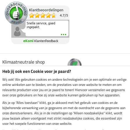
Klantbeoordelingen
4.7
/
5
Snelle service, goed
ingepakt.
eKomi
Klantenfeedback
Klimaatneutrale shop
Heb jij ook een Cookie voor je paard?
Verzending per
Wij ook! We gebruiken cookies en andere technologieën om je een optimale en veilige
online winkelen aan te bieden, om de prestaties van onze website te meten en om
relevante producten voor jou en je paard te tonen! Hiervoor verzamelen we gegevens
over onze gebruikers en hoe zij onze website kunnen gebruiken op hun apparaten.
Veilig betalen met
Als je op "Alles toestaan" klikt, ga je akkoord met het gebruik van cookies en de
bijbehorende verwerking van je gegevens en met de overdracht van de gegevens aan
onze dienstverleners. Als je in de instellingen op "Alleen noodzakelijke" klikt, wordt
jouw bezoek alleen voortgezet met strikt noodzakelijke cookies, die essentieel zijn
Impressum
voor het soepele functioneren van onze website.