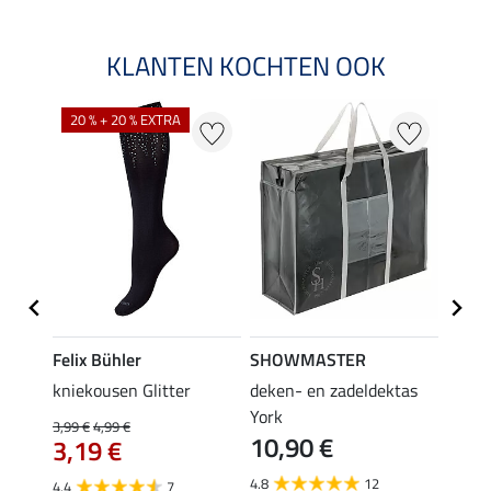
KLANTEN KOCHTEN OOK
20 % + 20 % EXTRA
Felix Bühler
SHOWMASTER
KNIG
root
kniekousen Glitter
deken- en zadeldektas
capta
3,9
York
3,99 €
4,99 €
10,90 €
3,19 €
5.0
4.8
12
4.4
7