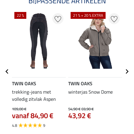
BIJPASSENDE ARTIKELEN
NI
22 %
21 % + 20 % EXTRA
TWIN OAKS
TWIN OAKS
TWI
trekking-jeans met
winterjas Snow Dome
ther
volledig zitvlak Aspen
5,9
109,00 €
54,90 €
69,90 €
vanaf 84,90 €
43,92 €
4.9
4.8
9