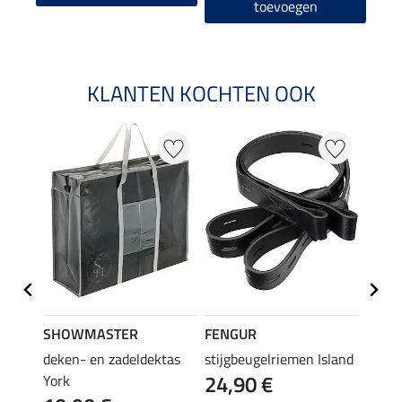
toevoegen
KLANTEN KOCHTEN OOK
SHOWMASTER
FENGUR
SHO
deken- en zadeldektas
stijgbeugelriemen Island
teddy
24,90 €
York
stijg