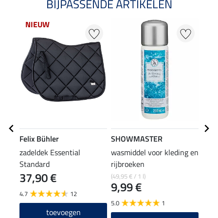
BIJPASSENDE ARTIKELEN
NIEUW
Felix Bühler
SHOWMASTER
Feli
zadeldek Essential
wasmiddel voor kleding en
lams
Standard
rijbroeken
met 
37,90 €
44
(49,95 € / 1 l)
9,99 €
4.7
12
5.0
5.0
1
toevoegen