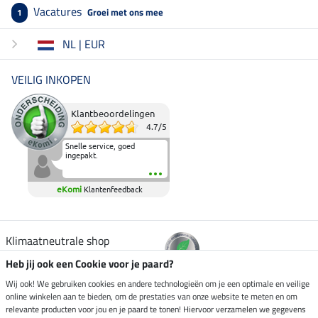
Vacatures
Groei met ons mee
1
NL | EUR
VEILIG INKOPEN
Klantbeoordelingen
4.7
/
5
Snelle service, goed
ingepakt.
eKomi
Klantenfeedback
Klimaatneutrale shop
Heb jij ook een Cookie voor je paard?
Verzending per
Wij ook! We gebruiken cookies en andere technologieën om je een optimale en veilige
online winkelen aan te bieden, om de prestaties van onze website te meten en om
relevante producten voor jou en je paard te tonen! Hiervoor verzamelen we gegevens