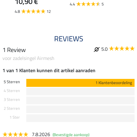
10,90 €
6,9
4.4
5
4.8
12
5.0
REVIEWS
1 Review
5.0
voor zadelsingel Airmesh
1 van 1 Klanten kunnen dit artikel aanraden
5 Sterren
1 Klantenbeoordeling
4 Sterren
3 Sterren
2 Sterren
1 Ster
7.8.2026
(Bevestigde aankoop)