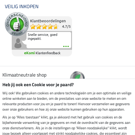
VEILIG INKOPEN
Klantbeoordelingen
4.7
/
5
Snelle service, goed
ingepakt.
eKomi
Klantenfeedback
Klimaatneutrale shop
Heb jij ook een Cookie voor je paard?
Verzending per
Wij ook! We gebruiken cookies en andere technologieën om je een optimale en veilige
online winkelen aan te bieden, om de prestaties van onze website te meten en om
relevante producten voor jou en je paard te tonen! Hiervoor verzamelen we gegevens
over onze gebruikers en hoe zij onze website kunnen gebruiken op hun apparaten.
Veilig betalen met
Als je op "Alles toestaan" klikt, ga je akkoord met het gebruik van cookies en de
bijbehorende verwerking van je gegevens en met de overdracht van de gegevens aan
onze dienstverleners. Als je in de instellingen op "Alleen noodzakelijke" klikt, wordt
jouw bezoek alleen voortgezet met strikt noodzakelijke cookies, die essentieel zijn