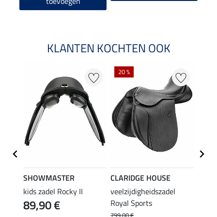
toevoegen
KLANTEN KOCHTEN OOK
20 %
SHOWMASTER
CLARIDGE HOUSE
CLAR
zadel
kids zadel Rocky II
veelzijdigheidszadel
veelz
89,90 €
Royal Sports
Gener
599
799,00 €