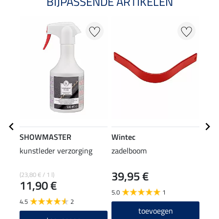
BIJPASSENDE ARTIKELEN
SHOWMASTER
Wintec
Win
kunstleder verzorging
zadelboom
rese
39,95 €
11
(23,80 € / 1 l)
11,90 €
5.0
1
4.0
4.5
2
toevoegen