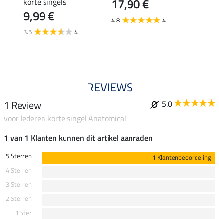
17,90 €
korte singels
elast
9,99 €
36,
4.8
4
3.5
4
4.7
REVIEWS
1 Review
5.0
voor lederen korte singel Anatomical
1 van 1 Klanten kunnen dit artikel aanraden
5 Sterren
1 Klantenbeoordeling
4 Sterren
3 Sterren
2 Sterren
1 Ster