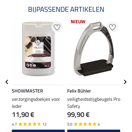
BIJPASSENDE ARTIKELEN
NIEUW
SHOWMASTER
Felix Bühler
SHO
verzorgingsdoekjes voor
veiligheidsstijgbeugels Pro
tedd
leder
Safety
stij
11,90 €
99,90 €
6,9
4.7
12
5.0
4
5.0