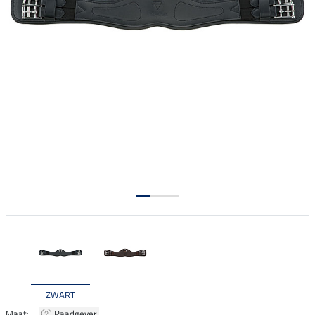
ZWART
Maat: |
Raadgever