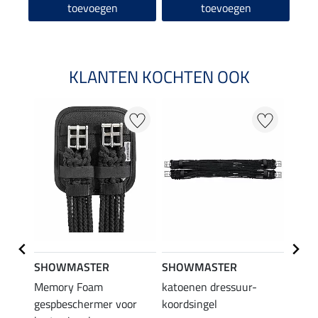
toevoegen
toevoegen
KLANTEN KOCHTEN OOK
SHOWMASTER
SHOWMASTER
SHO
e
Memory Foam
katoenen dressuur-
Memo
dom
gespbeschermer voor
koordsingel
dress