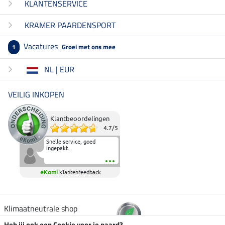
KLANTENSERVICE
KRAMER PAARDENSPORT
Vacatures
Groei met ons mee
1
NL | EUR
VEILIG INKOPEN
Klantbeoordelingen
4.7
/
5
Snelle service, goed
ingepakt.
eKomi
Klantenfeedback
Klimaatneutrale shop
Heb jij ook een Cookie voor je paard?