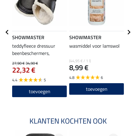
SHOWMASTER
SHOWMASTER
SHO
teddyfleece dressuur
wasmiddel voor lamswol
lede
beenbeschermers,
12
vooraan
(44,95 € / 1 l)
27,90 €
34,90 €
8,99 €
22,32 €
4.5
4.8
6
4.4
5
toevoegen
toevoegen
KLANTEN KOCHTEN OOK