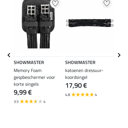
SHOWMASTER
SHOWMASTER
SHO
e
Memory Foam
katoenen dressuur-
Memo
dom
gespbeschermer voor
koordsingel
dress
17,90 €
korte singels
elast
9,99 €
36,
4.8
4
3.5
4
4.7