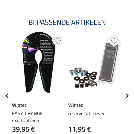
BIJPASSENDE ARTIKELEN
Wintec
Wintec
Win
EASY-CHANGE
reserve schroeven
500 
maatsjabloon
HAR
39,95 €
11,95 €
88