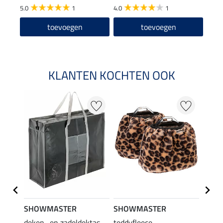
5.0
1
4.0
1
toevoegen
toevoegen
KLANTEN KOCHTEN OOK
SHOWMASTER
SHOWMASTER
SHO
deken- en zadeldektas
teddyfleece
teddy