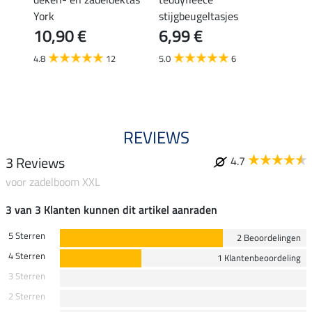
12,
or
York
stijgbeugeltasjes
10,90 €
6,99 €
5.0
4.8
12
5.0
6
REVIEWS
3 Reviews
4.7
voor zadelboom XXL
3 van 3 Klanten kunnen dit artikel aanraden
5 Sterren
2 Beoordelingen
4 Sterren
1 Klantenbeoordeling
3 Sterren
2 Sterren