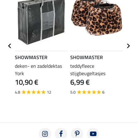
SHOWMASTER
SHOWMASTER
SHO
deken- en zadeldektas
teddyfleece
teddy
12,
or
York
stijgbeugeltasjes
10,90 €
6,99 €
5.0
4.8
12
5.0
6