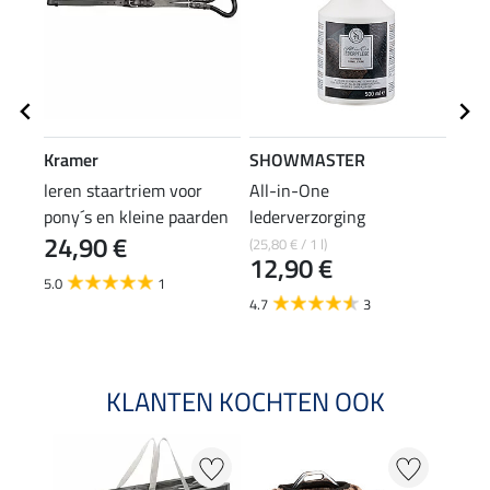
Kramer
SHOWMASTER
SHO
leren staartriem voor
All-in-One
verz
pony´s en kleine paarden
lederverzorging
24,90 €
0,9
(25,80 € / 1 l)
12,90 €
5.0
1
4.9
4.7
3
KLANTEN KOCHTEN OOK