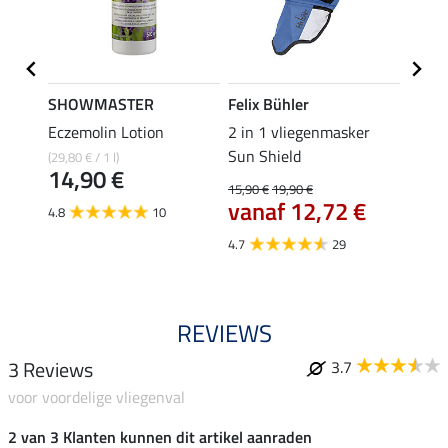
SHOWMASTER
Felix Bühler
SHO
er
Eczemolin Lotion
2 in 1 vliegenmasker
oorne
Sun Shield
(29,80 € / 1 l)
5,49 €
14,90 €
4,3
15,90 €
19,90 €
vanaf 12,72 €
4.8
10
4.1
4.7
29
REVIEWS
3 Reviews
3.7
voor voordelige vliegenval
2 van 3 Klanten kunnen dit artikel aanraden