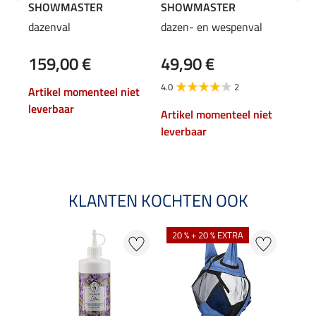
SHOWMASTER
SHOWMASTER
KER
dazenval
dazen- en wespenval
Loka
vlie
159,00 €
49,90 €
4,99 
3,9
4.0
2
Artikel momenteel niet
1.0
leverbaar
Artikel momenteel niet
leverbaar
KLANTEN KOCHTEN OOK
20 % + 20 % EXTRA
21 %