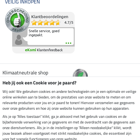
VEILIG INKOPEN
Klantbeoordelingen
4.7
/
5
Snelle service, goed
ingepakt.
eKomi
Klantenfeedback
Klimaatneutrale shop
Heb jij ook een Cookie voor je paard?
Verzending per
Wij ook! We gebruiken cookies en andere technologieën om je een optimale en veilige
online winkelen aan te bieden, om de prestaties van onze website te meten en om
relevante producten voor jou en je paard te tonen! Hiervoor verzamelen we gegevens
over onze gebruikers en hoe zij onze website kunnen gebruiken op hun apparaten.
Veilig betalen met
Als je op "Alles toestaan" klikt, ga je akkoord met het gebruik van cookies en de
bijbehorende verwerking van je gegevens en met de overdracht van de gegevens aan
onze dienstverleners. Als je in de instellingen op "Alleen noodzakelijke" klikt, wordt
jouw bezoek alleen voortgezet met strikt noodzakelijke cookies, die essentieel zijn
Impressum
voor het soepele functioneren van onze website.