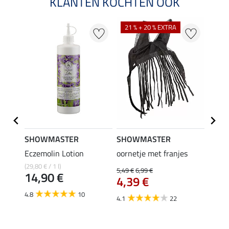
KLANTEN KOCHTEN OOK
21 % + 20 % EXTRA
SHOWMASTER
SHOWMASTER
ZEDA
Eczemolin Lotion
oornetje met franjes
Oil C
inten
(29,80 € / 1 l)
5,49 €
6,99 €
14,90 €
4,39 €
(129,50 
van
4.8
10
4.1
22
4.0