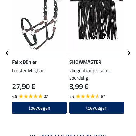
Felix Bühler
SHOWMASTER
Feli
halster Meghan
vliegenfranjes super
vlie
voordelig
27,90 €
3,99 €
19
4.8
27
4.6
67
4.8
toevoegen
toevoegen