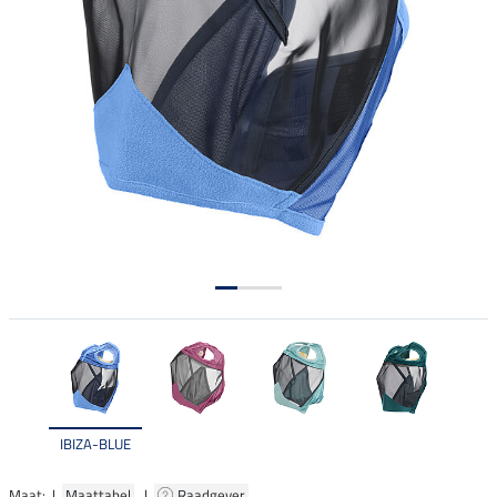
IBIZA-BLUE
Maat: |
Maattabel
|
Raadgever