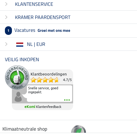
KLANTENSERVICE
KRAMER PAARDENSPORT
Vacatures
Groei met ons mee
1
NL | EUR
VEILIG INKOPEN
Klantbeoordelingen
4.7
/
5
Snelle service, goed
ingepakt.
eKomi
Klantenfeedback
Klimaatneutrale shop