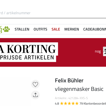
STALLEN
OUTFITS
SALE
MERKEN
CADEAUBON
nog
Felix Bühler
vliegenmasker Basic
Artikelnr.: 421284-XXS-S
4.8
79 Klantenbeoordel