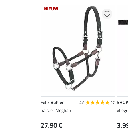
NIEUW
Felix Bühler
SHO
4.8
27
halster Meghan
vlieg
27,90 €
3,9