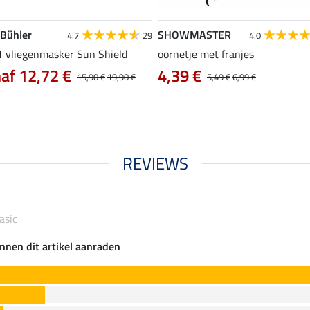
 Bühler
SHOWMASTER
4.7
29
4.0
 1 vliegenmasker Sun Shield
oornetje met franjes
af 12,72 €
4,39 €
15,90 €
19,90 €
5,49 €
6,99 €
REVIEWS
asic
nnen dit artikel aanraden