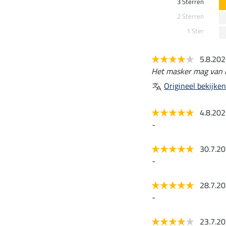
3 Sterren
2 Sterren
1 Ster
5.8.20
Het masker mag van mi
Origineel bekijken
4.8.20
-
30.7.2
-
28.7.2
-
23.7.2