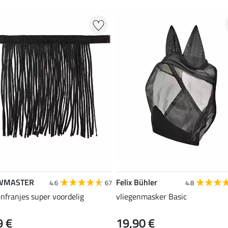
WMASTER
Felix Bühler
4.6
67
4.8
enfranjes super voordelig
vliegenmasker Basic
9 €
19,90 €