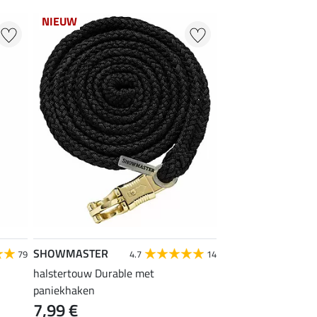
NIEUW
SHOWMASTER
79
4.7
14
halstertouw Durable met
paniekhaken
7,99 €