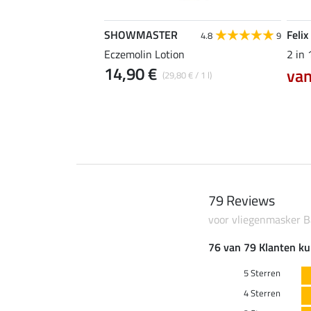
SHOWMASTER
Felix
3.7
6
4.8
9
ker Gibson II
Eczemolin Lotion
2 in
14,90 €
van
(29,80 € / 1 l)
0 €
26,90 €
79 Reviews
voor vliegenmasker B
76 van 79 Klanten ku
5 Sterren
4 Sterren