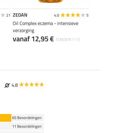
ZEDAN
Felix Bühler
21
4.0
5
Oil Complex eczema - intensieve
Zebra eczeemmasker 
verzorging
17,52 €
21,90 €
26
vanaf 12,95 €
(129,50 € / 1 l)
4.8
65 Beoordelingen
11 Beoordelingen