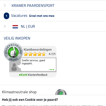
KRAMER PAARDENSPORT
Vacatures
Groei met ons mee
1
NL | EUR
VEILIG INKOPEN
Klantbeoordelingen
4.7
/
5
Snelle service, goed
ingepakt.
eKomi
Klantenfeedback
Klimaatneutrale shop
Heb jij ook een Cookie voor je paard?