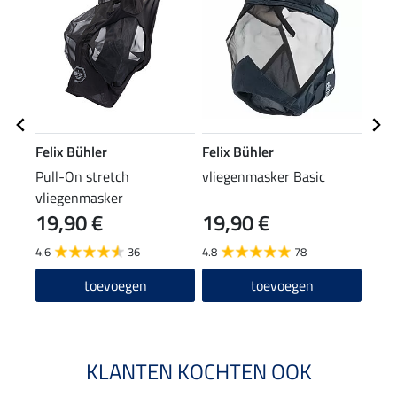
Felix Bühler
Felix Bühler
Feli
Pull-On stretch
vliegenmasker Basic
2 in
vliegenmasker
Shie
19,90 €
19,90 €
8,9
4.6
36
4.8
78
4.3
toevoegen
toevoegen
KLANTEN KOCHTEN OOK