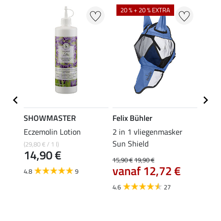
20 % + 20 % EXTRA
21 %
SHOWMASTER
Felix Bühler
SHO
Eczemolin Lotion
2 in 1 vliegenmasker
oorne
Sun Shield
(29,80 € / 1 l)
5,49 €
14,90 €
4,3
15,90 €
19,90 €
vanaf 12,72 €
4.8
9
4.0
4.6
27