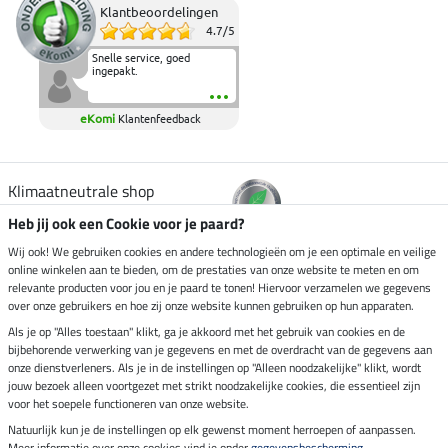
Klantbeoordelingen
4.7
/
5
Snelle service, goed
ingepakt.
eKomi
Klantenfeedback
Klimaatneutrale shop
Heb jij ook een Cookie voor je paard?
Verzending per
Wij ook! We gebruiken cookies en andere technologieën om je een optimale en veilige
online winkelen aan te bieden, om de prestaties van onze website te meten en om
relevante producten voor jou en je paard te tonen! Hiervoor verzamelen we gegevens
over onze gebruikers en hoe zij onze website kunnen gebruiken op hun apparaten.
Veilig betalen met
Als je op "Alles toestaan" klikt, ga je akkoord met het gebruik van cookies en de
bijbehorende verwerking van je gegevens en met de overdracht van de gegevens aan
onze dienstverleners. Als je in de instellingen op "Alleen noodzakelijke" klikt, wordt
jouw bezoek alleen voortgezet met strikt noodzakelijke cookies, die essentieel zijn
Impressum
voor het soepele functioneren van onze website.
Natuurlijk kun je de instellingen op elk gewenst moment herroepen of aanpassen.
Meer informatie over onze cookies vind je onder
gegevensbescherming
.