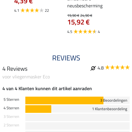
4,39 €
21,90 
neusbescherming
17,
4.1
22
€
19,90 €
24,90 €
3.7
15,92 €
4.5
4
REVIEWS
4 Reviews
4.8
voor vliegenmasker Eco
4 van 4 Klanten kunnen dit artikel aanraden
5 Sterren
3 Beoordelingen
4 Sterren
1 Klantenbeoordeling
3 Sterren
2 Sterren