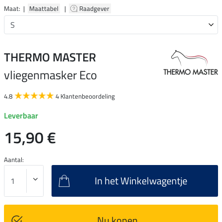
Maat: |
Maattabel
|
Raadgever
THERMO MASTER
vliegenmasker Eco
4.8
4 Klantenbeoordeling
Leverbaar
15,90 €
Aantal:
In het Winkelwagentje
Nu kopen