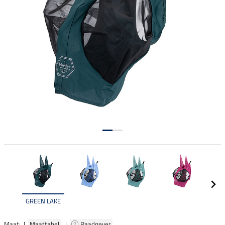
GREEN LAKE
Maat: |
Maattabel
|
Raadgever