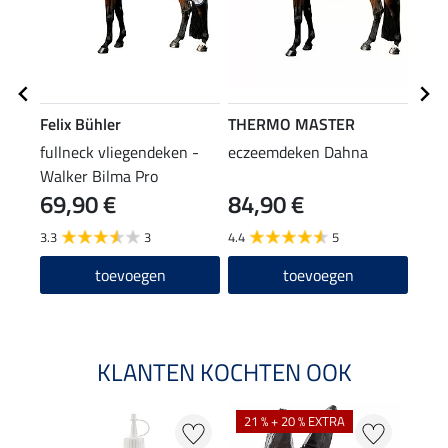
Felix Bühler
THERMO MASTER
Feli
fullneck vliegendeken -
eczeemdeken Dahna
vlie
Walker Bilma Pro
Comf
69,90 €
84,90 €
19
3.3
3
4.4
5
5.0
toevoegen
toevoegen
KLANTEN KOCHTEN OOK
21 % + 20 % EXTRA