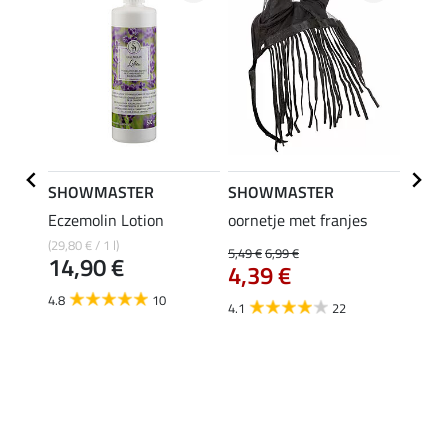
SHOWMASTER
SHOWMASTER
ZEDA
er
Eczemolin Lotion
oornetje met franjes
Oil C
inten
(29,80 € / 1 l)
5,49 €
6,99 €
14,90 €
4,39 €
(129,50 
van
4.8
10
4.1
22
4.0