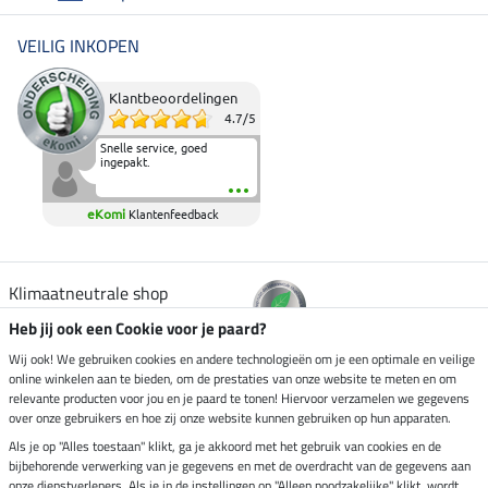
VEILIG INKOPEN
Klantbeoordelingen
4.7
/
5
Snelle service, goed
ingepakt.
eKomi
Klantenfeedback
Klimaatneutrale shop
Heb jij ook een Cookie voor je paard?
Verzending per
Wij ook! We gebruiken cookies en andere technologieën om je een optimale en veilige
online winkelen aan te bieden, om de prestaties van onze website te meten en om
relevante producten voor jou en je paard te tonen! Hiervoor verzamelen we gegevens
over onze gebruikers en hoe zij onze website kunnen gebruiken op hun apparaten.
Veilig betalen met
Als je op "Alles toestaan" klikt, ga je akkoord met het gebruik van cookies en de
bijbehorende verwerking van je gegevens en met de overdracht van de gegevens aan
onze dienstverleners. Als je in de instellingen op "Alleen noodzakelijke" klikt, wordt