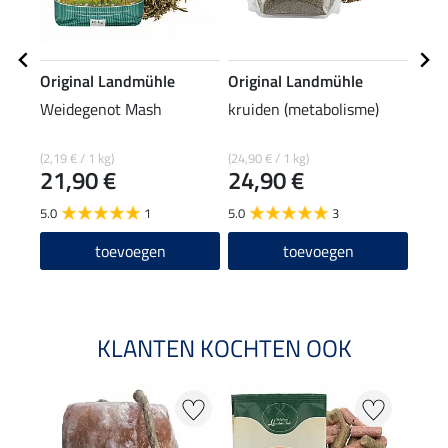
Original Landmühle
Original Landmühle
Orig
Weidegenot Mash
kruiden (metabolisme)
krui
(2,19 € / 1 kg)
(24,90 € / 1 kg)
(18,90
21,90 €
24,90 €
18
5.0
1
5.0
3
5.0
toevoegen
toevoegen
KLANTEN KOCHTEN OOK