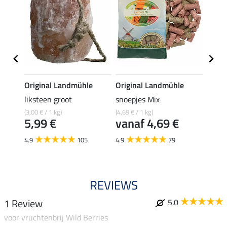
e
Original Landmühle
Original Landmühle
Origi
liksteen groot
snoepjes Mix
Alpen
(3,00 € / 1 kg)
(4,69 € / 1 kg)
(4,69 € 
5,99 €
vanaf 4,69 €
van
4.9
105
4.9
79
4.7
REVIEWS
1 Review
5.0
voor vruchtenbrij Wild Berries