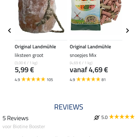
e
Original Landmühle
Original Landmühle
Origi
liksteen groot
snoepjes Mix
Alpen
(3,00 € / 1 kg)
(4,69 € / 1 kg)
(4,69 € 
5,99 €
vanaf 4,69 €
van
4.9
105
4.9
81
4.7
REVIEWS
5 Reviews
5.0
voor Biotine Booster