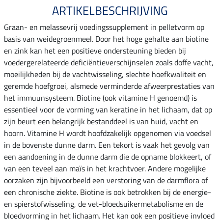
ARTIKELBESCHRIJVING
Graan- en melassevrij voedingssupplement in pelletvorm op
basis van weidegroenmeel. Door het hoge gehalte aan biotine
en zink kan het een positieve ondersteuning bieden bij
voedergerelateerde deficiëntieverschijnselen zoals doffe vacht,
moeilijkheden bij de vachtwisseling, slechte hoefkwaliteit en
geremde hoefgroei, alsmede verminderde afweerprestaties van
het immuunsysteem. Biotine (ook vitamine H genoemd) is
essentieel voor de vorming van keratine in het lichaam, dat op
zijn beurt een belangrijk bestanddeel is van huid, vacht en
hoorn. Vitamine H wordt hoofdzakelijk opgenomen via voedsel
in de bovenste dunne darm. Een tekort is vaak het gevolg van
een aandoening in de dunne darm die de opname blokkeert, of
van een teveel aan maïs in het krachtvoer. Andere mogelijke
oorzaken zijn bijvoorbeeld een verstoring van de darmflora of
een chronische ziekte. Biotine is ook betrokken bij de energie-
en spierstofwisseling, de vet-bloedsuikermetabolisme en de
bloedvorming in het lichaam. Het kan ook een positieve invloed