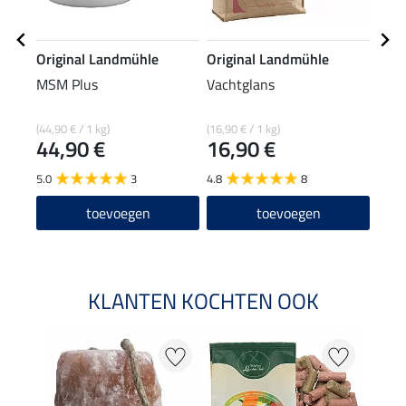
Original Landmühle
Original Landmühle
Orig
MSM Plus
Vachtglans
Hoef
(44,90 € / 1 kg)
(16,90 € / 1 kg)
(14,90
44,90 €
16,90 €
14
5.0
3
4.8
8
4.6
toevoegen
toevoegen
KLANTEN KOCHTEN OOK