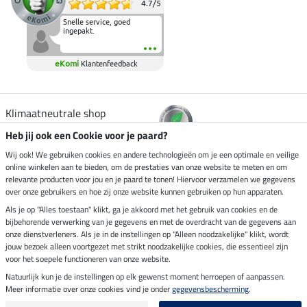
4.7
/
5
Snelle service, goed
ingepakt.
eKomi
Klantenfeedback
Klimaatneutrale shop
Heb jij ook een Cookie voor je paard?
Verzending per
Wij ook! We gebruiken cookies en andere technologieën om je een optimale en veilige
online winkelen aan te bieden, om de prestaties van onze website te meten en om
relevante producten voor jou en je paard te tonen! Hiervoor verzamelen we gegevens
over onze gebruikers en hoe zij onze website kunnen gebruiken op hun apparaten.
Veilig betalen met
Als je op "Alles toestaan" klikt, ga je akkoord met het gebruik van cookies en de
bijbehorende verwerking van je gegevens en met de overdracht van de gegevens aan
onze dienstverleners. Als je in de instellingen op "Alleen noodzakelijke" klikt, wordt
jouw bezoek alleen voortgezet met strikt noodzakelijke cookies, die essentieel zijn
voor het soepele functioneren van onze website.
Impressum
Natuurlijk kun je de instellingen op elk gewenst moment herroepen of aanpassen.
Meer informatie over onze cookies vind je onder
gegevensbescherming
.
Laatste update op 08.08.2026 om 03:00 uur