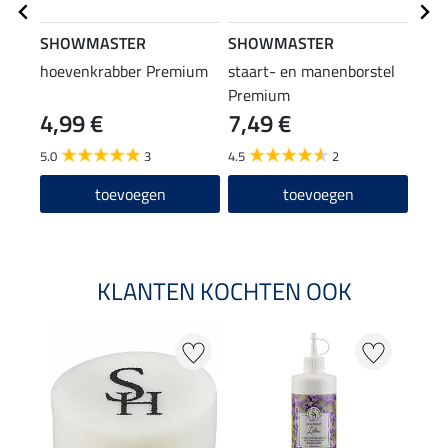
SHOWMASTER
SHOWMASTER
SHO
hoevenkrabber Premium
staart- en manenborstel
comb
Premium
4,99 €
7,49 €
8,4
5.0
3
4.5
2
toevoegen
toevoegen
KLANTEN KOCHTEN OOK