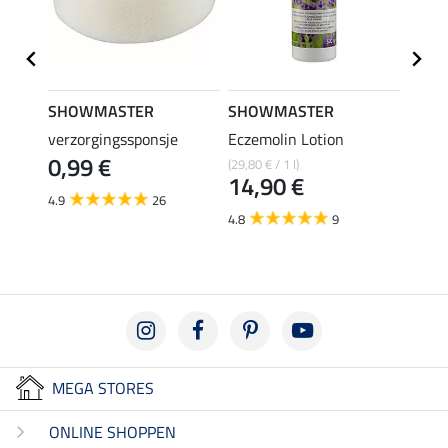
SHOWMASTER
SHOWMASTER
SHO
trong
verzorgingssponsje
Eczemolin Lotion
hoefo
0,99 €
(29,80 € / 1 l)
(25,80 €
€
14,90 €
12,
4.9
26
4.8
9
4.6
MEGA STORES
ONLINE SHOPPEN