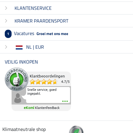
KLANTENSERVICE
KRAMER PAARDENSPORT
Vacatures
Groei met ons mee
1
NL | EUR
VEILIG INKOPEN
Klantbeoordelingen
4.7
/
5
Snelle service, goed
ingepakt.
eKomi
Klantenfeedback
Klimaatneutrale shop