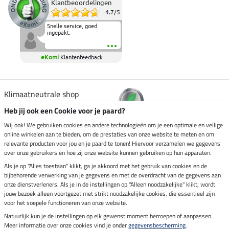
Klantbeoordelingen
4.7
/
5
Snelle service, goed
ingepakt.
eKomi
Klantenfeedback
Klimaatneutrale shop
Heb jij ook een Cookie voor je paard?
Verzending per
Wij ook! We gebruiken cookies en andere technologieën om je een optimale en veilige
online winkelen aan te bieden, om de prestaties van onze website te meten en om
relevante producten voor jou en je paard te tonen! Hiervoor verzamelen we gegevens
over onze gebruikers en hoe zij onze website kunnen gebruiken op hun apparaten.
Veilig betalen met
Als je op "Alles toestaan" klikt, ga je akkoord met het gebruik van cookies en de
bijbehorende verwerking van je gegevens en met de overdracht van de gegevens aan
onze dienstverleners. Als je in de instellingen op "Alleen noodzakelijke" klikt, wordt
jouw bezoek alleen voortgezet met strikt noodzakelijke cookies, die essentieel zijn
voor het soepele functioneren van onze website.
Impressum
Natuurlijk kun je de instellingen op elk gewenst moment herroepen of aanpassen.
Meer informatie over onze cookies vind je onder
gegevensbescherming
.