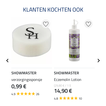
KLANTEN KOCHTEN OOK
SHOWMASTER
SHOWMASTER
SHO
trong
verzorgingssponsje
Eczemolin Lotion
hoefo
0,99 €
(29,80 € / 1 l)
(25,80 €
€
14,90 €
12,
4.9
26
4.8
10
4.6