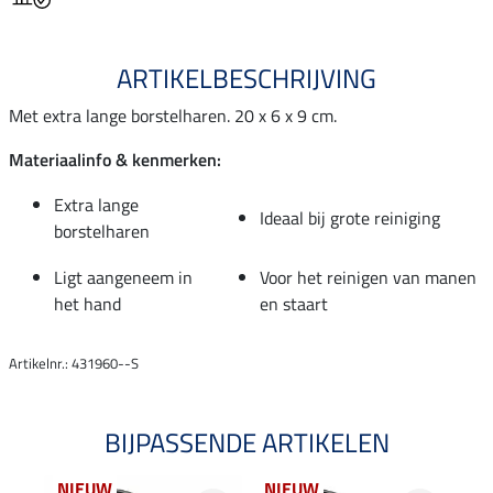
ARTIKELBESCHRIJVING
Met extra lange borstelharen. 20 x 6 x 9 cm.
Materiaalinfo & kenmerken:
Extra lange
Ideaal bij grote reiniging
borstelharen
Ligt aangeneem in
Voor het reinigen van manen
het hand
en staart
Artikelnr.: 431960--S
BIJPASSENDE ARTIKELEN
NIEUW
NIEUW
NI