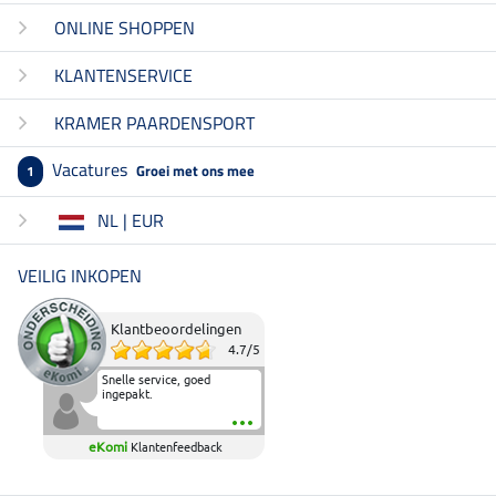
ONLINE SHOPPEN
KLANTENSERVICE
KRAMER PAARDENSPORT
Vacatures
Groei met ons mee
1
NL | EUR
VEILIG INKOPEN
Klantbeoordelingen
4.7
/
5
Snelle service, goed
ingepakt.
eKomi
Klantenfeedback