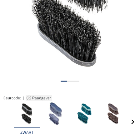
Kleurcode: |
Raadgever
ZWART