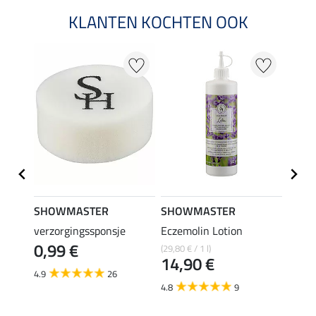
KLANTEN KOCHTEN OOK
SHOWMASTER
SHOWMASTER
SHO
trong
verzorgingssponsje
Eczemolin Lotion
hoefo
0,99 €
(29,80 € / 1 l)
(25,80 €
€
14,90 €
12,
4.9
26
4.8
9
4.6