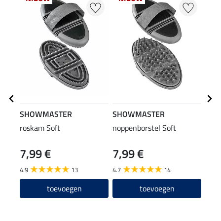
SHOWMASTER
SHOWMASTER
SHO
roskam Soft
noppenborstel Soft
bors
7,99 €
7,99 €
8,9
4.9
13
4.7
14
4.8
toevoegen
toevoegen