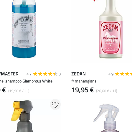
MASTER
ZEDAN
4.7
3
4.9
el shampoo Glamorous White
® manenglans
 €
19,95 €
(19,98 € / 1 l)
(26,60 € / 1 l)