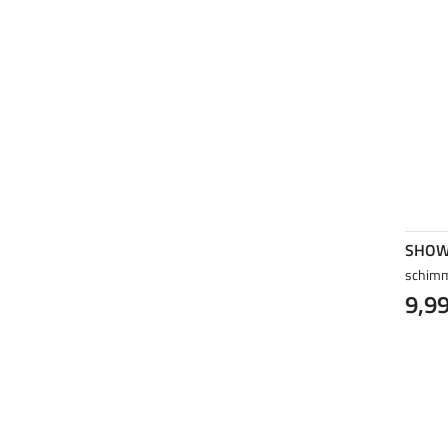
SHOW
schimm
9,99