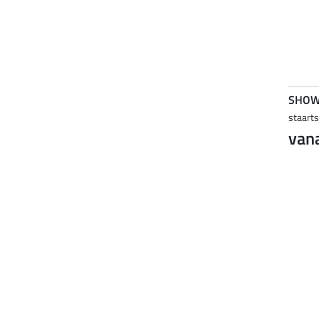
SHOW
staarts
vana