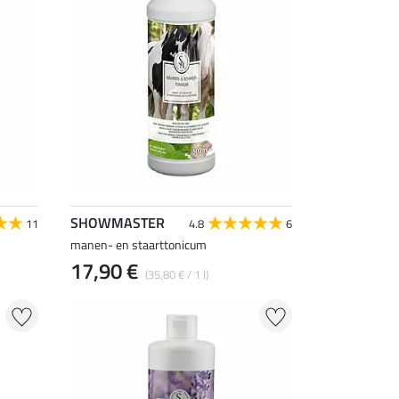
SHOWMASTER
11
4.8
6
manen- en staarttonicum
17,90 €
(35,80 € / 1 l)