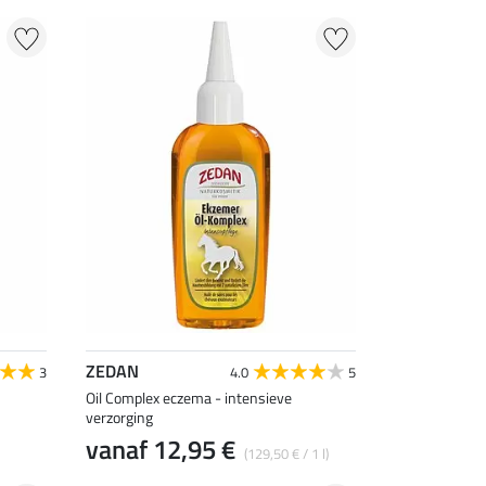
ZEDAN
3
4.0
5
Oil Complex eczema - intensieve
verzorging
vanaf 12,95 €
(129,50 € / 1 l)