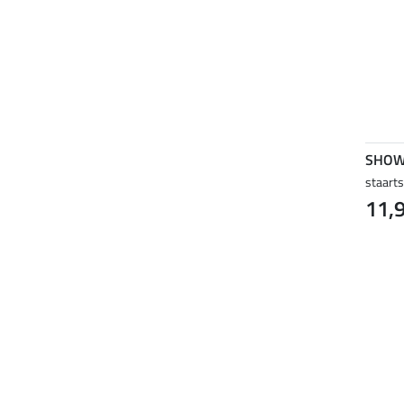
SHOW
staart
11,