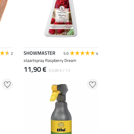
SHOWMASTER
2
5.0
4
staartspray Raspberry Dream
11,90 €
(23,80 € / 1 l)