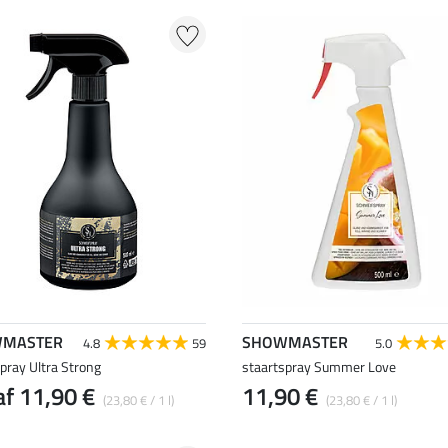
MASTER
SHOWMASTER
4.8
59
5.0
pray Ultra Strong
staartspray Summer Love
f 11,90 €
11,90 €
(23,80 € / 1 l)
(23,80 € / 1 l)