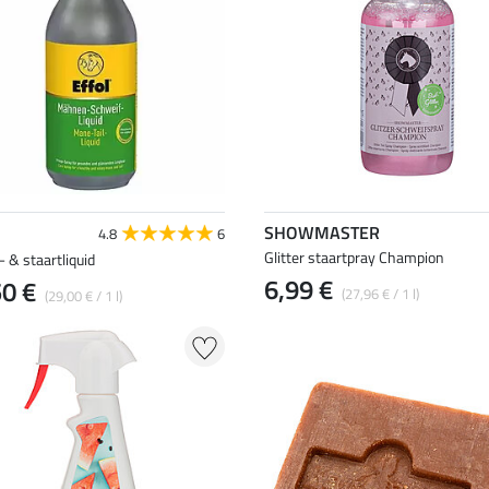
SHOWMASTER
4.8
6
Glitter staartpray Champion
 & staartliquid
6,99 €
50 €
(27,96 € / 1 l)
(29,00 € / 1 l)