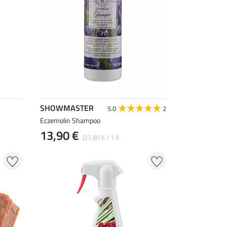
SHOWMASTER
5.0
2
Eczemolin Shampoo
13,90 €
(27,80 € / 1 l)