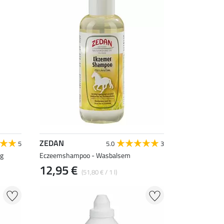
ZEDAN
5
5.0
3
ng
Eczeemshampoo - Wasbalsem
12,95 €
(51,80 € / 1 l)