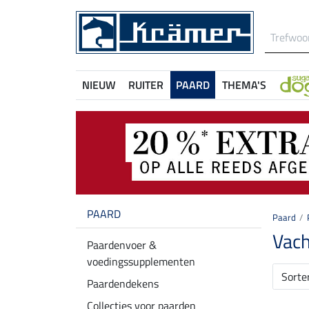
NIEUW
RUITER
PAARD
THEMA'S
PAARD
Paard
Vach
Paardenvoer &
voedingssupplementen
Sorte
Paardendekens
Collecties voor paarden