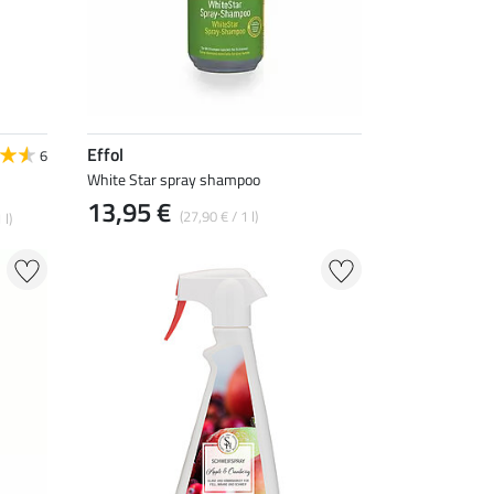
Effol
6
White Star spray shampoo
13,95 €
(27,90 € / 1 l)
 l)