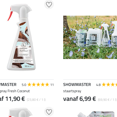
MASTER
SHOWMASTER
5.0
11
4.8
spray Fresh Coconut
staartspray
f 11,90 €
vanaf 6,99 €
(23,80 € / 1 l)
(69,90 € / 1 l)