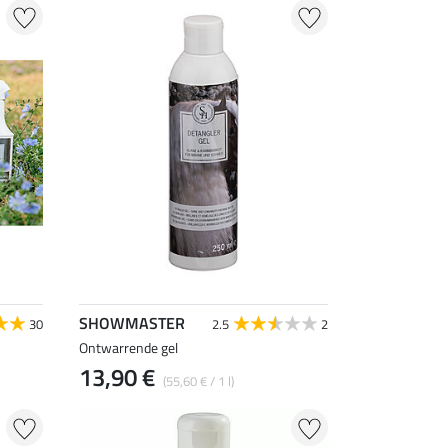
SHOWMASTER
30
2.5
2
Ontwarrende gel
13,90 €
(55,60 € / 1 l)