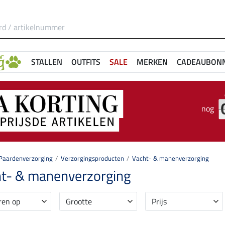
STALLEN
OUTFITS
SALE
MERKEN
CADEAUBON
nog
Paardenverzorging
Verzorgingsproducten
Vacht- & manenverzorging
t- & manenverzorging
ren op
Grootte
Prijs