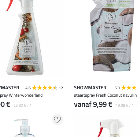
MASTER
SHOWMASTER
4.6
12
5.0
spray Winterwonderland
staartspray Fresh Coconut navulli
90 €
vanaf 9,99 €
(23,80 € / 1 l)
(19,98 € / 1 l)