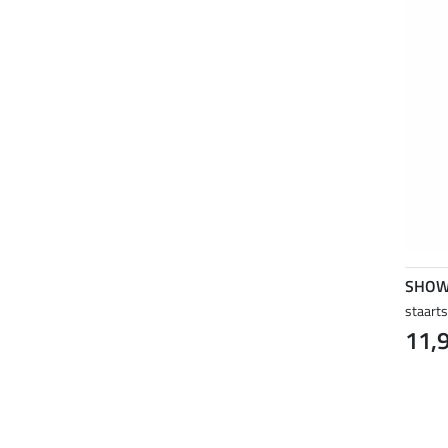
SHOW
staart
11,