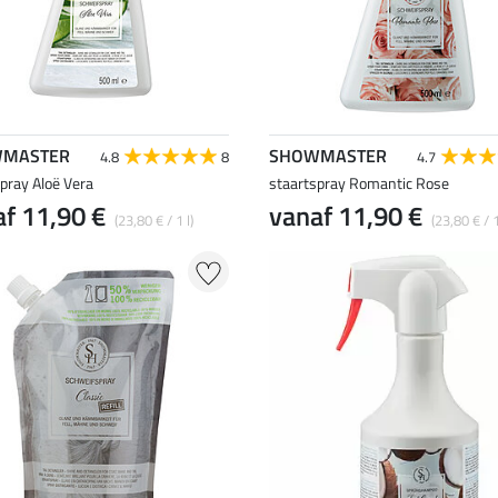
MASTER
SHOWMASTER
4.8
8
4.7
pray Aloë Vera
staartspray Romantic Rose
f 11,90 €
vanaf 11,90 €
(23,80 € / 1 l)
(23,80 € / 1