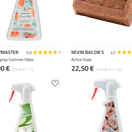
MASTER
KEVIN BACON'S
5.0
1
4.5
spray Summer Vibes
Active Soap
90 €
22,50 €
(23,80 € / 1 l)
(225,00 € / 1 kg)