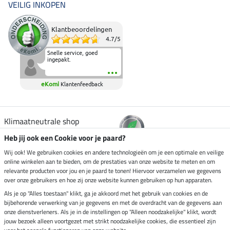
VEILIG INKOPEN
Klantbeoordelingen
4.7
/
5
Snelle service, goed
ingepakt.
eKomi
Klantenfeedback
Klimaatneutrale shop
Heb jij ook een Cookie voor je paard?
Verzending per
Wij ook! We gebruiken cookies en andere technologieën om je een optimale en veilige
online winkelen aan te bieden, om de prestaties van onze website te meten en om
relevante producten voor jou en je paard te tonen! Hiervoor verzamelen we gegevens
over onze gebruikers en hoe zij onze website kunnen gebruiken op hun apparaten.
Veilig betalen met
Als je op "Alles toestaan" klikt, ga je akkoord met het gebruik van cookies en de
bijbehorende verwerking van je gegevens en met de overdracht van de gegevens aan
onze dienstverleners. Als je in de instellingen op "Alleen noodzakelijke" klikt, wordt
jouw bezoek alleen voortgezet met strikt noodzakelijke cookies, die essentieel zijn