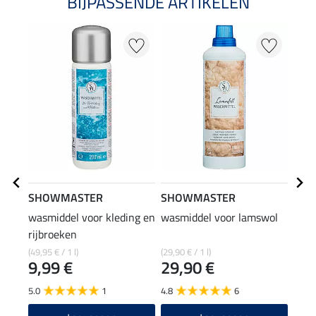
BIJPASSENDE ARTIKELEN
SHOWMASTER
SHOWMASTER
SHO
wasmiddel voor kleding en
wasmiddel voor lamswol
muil
rijbroeken
26
(49,95 € / 1 l)
(29,90 € / 1 l)
9,99 €
29,90 €
4.2
5.0
1
4.8
6