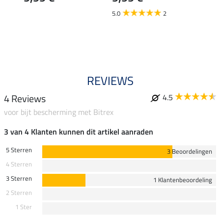
(4,63 €
5.0
2
13,
4.8
REVIEWS
4 Reviews
4.5
voor bijt bescherming met Bitrex
3 van 4 Klanten kunnen dit artikel aanraden
5 Sterren
3 Beoordelingen
4 Sterren
3 Sterren
1 Klantenbeoordeling
2 Sterren
1 Ster