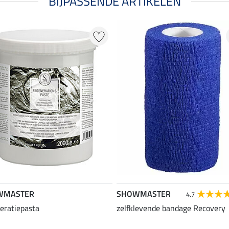
BIJPASSENDE ARTIKELEN
WMASTER
SHOWMASTER
4.7
eratiepasta
zelfklevende bandage Recovery