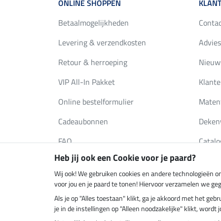
ONLINE SHOPPEN
KLANT
Betaalmogelijkheden
Conta
Levering & verzendkosten
Advies
Retour & herroeping
Nieuws
VIP All-In Pakket
Klante
Online bestelformulier
Maten
Cadeaubonnen
Deken
FAQ
Catalo
Heb jij ook een Cookie voor je paard?
Wij ook! We gebruiken cookies en andere technologieën om
Klimaatneutrale shop
Verzend
voor jou en je paard te tonen! Hiervoor verzamelen we ge
Als je op "Alles toestaan" klikt, ga je akkoord met het g
je in de instellingen op "Alleen noodzakelijke" klikt, word