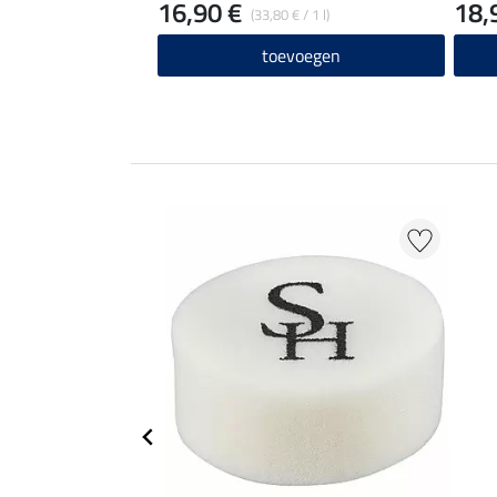
16,90 €
18,
(33,80 € / 1 l)
toevoegen