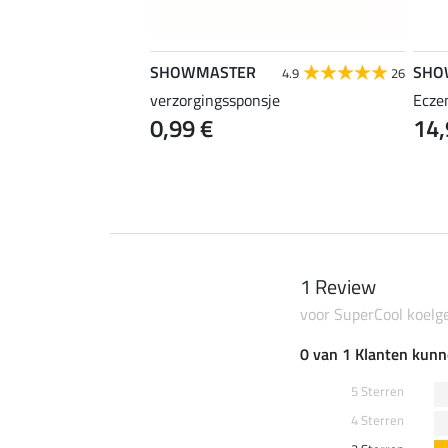
SHOWMASTER
SHO
4.8
59
4.9
26
a Strong
verzorgingssponsje
Ecze
0 €
0,99 €
14,
(23,80 € / 1 l)
1 Review
voor SuperCool koelge
0 van 1 Klanten kunn
5 Sterren
4 Sterren