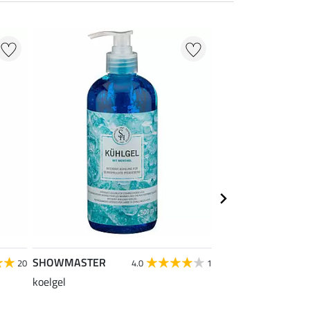
SHOWMASTER
SHOWMASTER
20
4.0
1
koelgel
paardenzalf