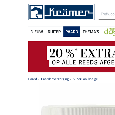
NIEUW
RUITER
PAARD
THEMA'S
Paard
Paardenverzorging
SuperCool koelgel