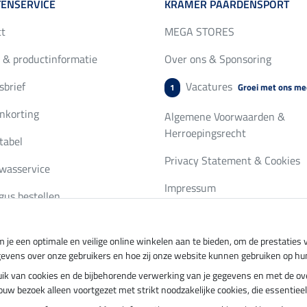
ENSERVICE
KRAMER PAARDENSPORT
ct
MEGA STORES
 & productinformatie
Over ons & Sponsoring
brief
Vacatures
Groei met ons me
1
nkorting
Algemene Voorwaarden &
Herroepingsrecht
tabel
Privacy Statement & Cookies
wasservice
Impressum
gus bestellen
 je een optimale en veilige online winkelen aan te bieden, om de prestatie
ing per
Veilig betalen met
gevens over onze gebruikers en hoe zij onze website kunnen gebruiken op hu
ebruik van cookies en de bijbehorende verwerking van je gegevens en met de 
t jouw bezoek alleen voortgezet met strikt noodzakelijke cookies, die essentie