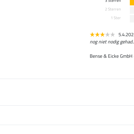
3 Sterren
2 Sterren
1 Ster
5.4.20
nog niet nodig gehad..
Bense & Eicke GmbH &