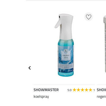
SHOWMASTER
SHO
5.0
1
koelspray
regen