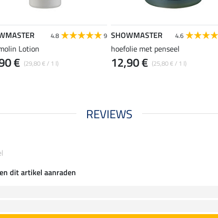
WMASTER
SHOWMASTER
4.8
9
4.6
molin Lotion
hoefolie met penseel
90 €
12,90 €
(29,80 € / 1 l)
(25,80 € / 1 l)
REVIEWS
l
en dit artikel aanraden