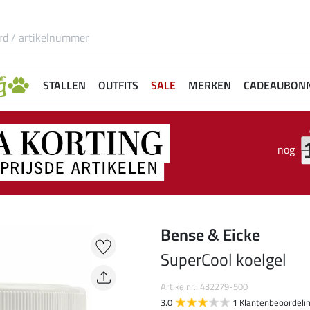
STALLEN
OUTFITS
SALE
MERKEN
CADEAUBON
nog
Bense & Eicke
SuperCool koelgel
Artikelnr.: 432279-500
3.0
1 Klantenbeoordeli