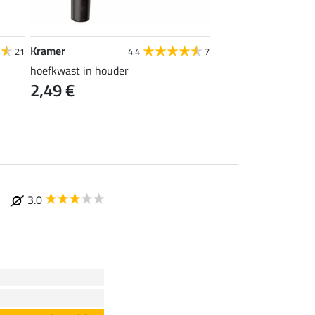
Kramer
SHOWMASTER
21
4.4
7
4
hoefkwast in houder
staartspray Ultra St
2,49 €
vanaf 11,90 €
3.0