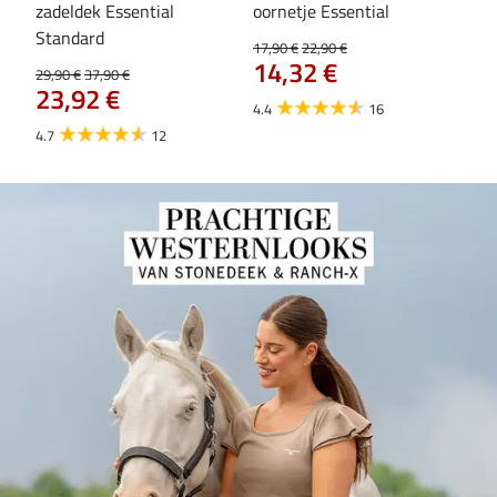
zadeldek Essential
oornetje Essential
Hoo
84
Standard
17,90 €
22,90 €
14,32 €
29,90 €
37,90 €
23,92 €
4.4
16
4.7
12