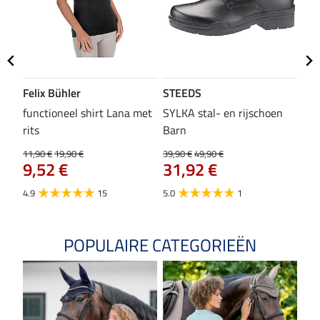
Felix Bühler
STEEDS
SH
functioneel shirt Lana met
SYLKA stal- en rijschoen
zad
rits
Barn
29,9
23
11,90 €
19,90 €
39,90 €
49,90 €
9,52 €
31,92 €
4.8
4.9
15
5.0
1
POPULAIRE CATEGORIEËN