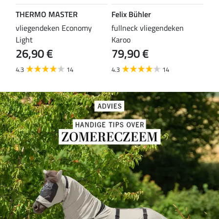
THERMO MASTER
Felix Bühler
TH
vliegendeken Economy
fullneck vliegendeken
vli
Light
Karoo
Wal
26,90 €
79,90 €
29
4.3
14
4.3
14
4.6