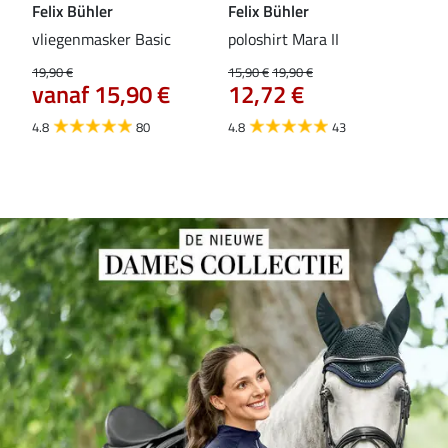
Felix Bühler
Felix Bühler
Fel
vliegenmasker Basic
poloshirt Mara II
Pul
vli
19,90 €
15,90 €
19,90 €
vanaf 15,90 €
12,72 €
15,9
12
4.8
80
4.8
43
4.6