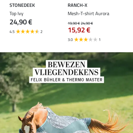
STONEDEEK
RANCH-X
ST
Top Ivy
Mesh-T-shirt Aurora
T-s
24,90 €
19,90 €
24,90 €
14,9
15,92 €
11
4.5
2
3.0
1
5.0