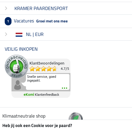
KRAMER PAARDENSPORT
Vacatures
Groei met ons mee
1
NL | EUR
VEILIG INKOPEN
Klantbeoordelingen
4.7
/
5
Snelle service, goed
ingepakt.
eKomi
Klantenfeedback
Klimaatneutrale shop
Heb jij ook een Cookie voor je paard?