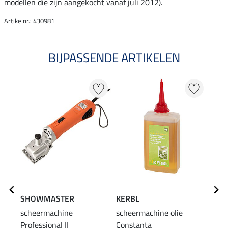
modellen die zijn aangekocht vanaf juli 2012).
Artikelnr.: 430981
BIJPASSENDE ARTIKELEN
SHOWMASTER
KERBL
Aesc
scheermachine
scheermachine olie
Blad
Professional II
Constanta