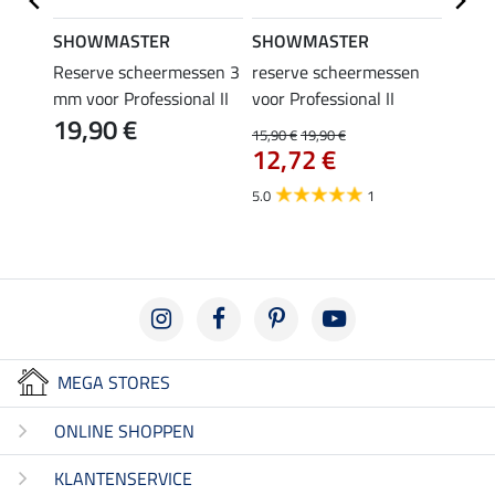
SHOWMASTER
SHOWMASTER
SHO
Reserve scheermessen 3
reserve scheermessen
schee
49,
mm voor Professional II
voor Professional II
19,90 €
15,90 €
19,90 €
4.8
12,72 €
5.0
1
MEGA STORES
ONLINE SHOPPEN
KLANTENSERVICE