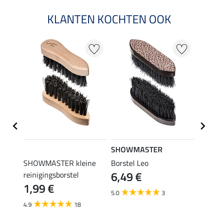
KLANTEN KOCHTEN OOK
SHOWMASTER
SHO
RD
SHOWMASTER kleine
Borstel Leo
borst
6,49 €
6,9
reinigingsborstel
1,99 €
5.0
3
5.0
4.9
18