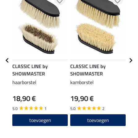
CLASSIC LINE by
CLASSIC LINE by
CLAS
SHOWMASTER
SHOWMASTER
SHO
haarborstel
kamborstel
bors
18,90 €
19,90 €
21
5.0
1
5.0
2
5.0
toevoegen
toevoegen