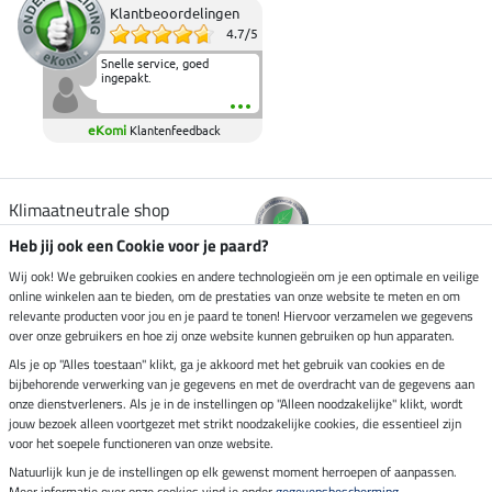
Klantbeoordelingen
4.7
/
5
Snelle service, goed
ingepakt.
eKomi
Klantenfeedback
Klimaatneutrale shop
Heb jij ook een Cookie voor je paard?
Verzending per
Wij ook! We gebruiken cookies en andere technologieën om je een optimale en veilige
online winkelen aan te bieden, om de prestaties van onze website te meten en om
relevante producten voor jou en je paard te tonen! Hiervoor verzamelen we gegevens
over onze gebruikers en hoe zij onze website kunnen gebruiken op hun apparaten.
Veilig betalen met
Als je op "Alles toestaan" klikt, ga je akkoord met het gebruik van cookies en de
bijbehorende verwerking van je gegevens en met de overdracht van de gegevens aan
onze dienstverleners. Als je in de instellingen op "Alleen noodzakelijke" klikt, wordt
jouw bezoek alleen voortgezet met strikt noodzakelijke cookies, die essentieel zijn
voor het soepele functioneren van onze website.
Impressum
Natuurlijk kun je de instellingen op elk gewenst moment herroepen of aanpassen.
Meer informatie over onze cookies vind je onder
gegevensbescherming
.