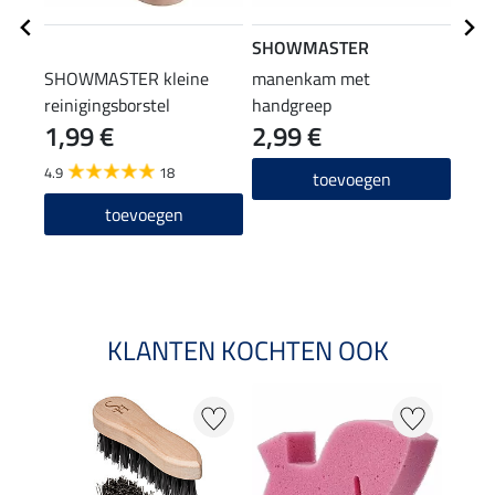
SHOWMASTER
SHO
SHOWMASTER kleine
manenkam met
rubb
reinigingsborstel
handgreep
mini
1,99 €
2,99 €
2,9
4.9
18
5.0
toevoegen
toevoegen
KLANTEN KOCHTEN OOK