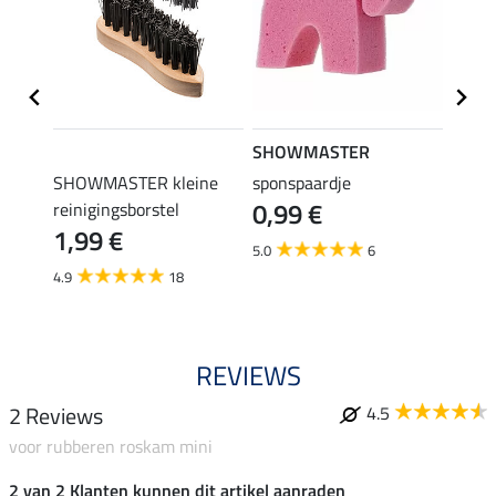
SHOWMASTER
SHO
SHOWMASTER kleine
sponspaardje
Glitte
0,99 €
reinigingsborstel
Cham
1,99 €
(27,96 €
5.0
6
6,9
4.9
18
REVIEWS
2 Reviews
4.5
voor rubberen roskam mini
2 van 2 Klanten kunnen dit artikel aanraden