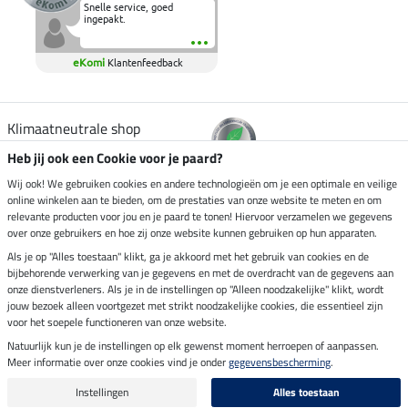
Snelle service, goed
ingepakt.
eKomi
Klantenfeedback
Klimaatneutrale shop
Heb jij ook een Cookie voor je paard?
Verzending per
Wij ook! We gebruiken cookies en andere technologieën om je een optimale en veilige
online winkelen aan te bieden, om de prestaties van onze website te meten en om
relevante producten voor jou en je paard te tonen! Hiervoor verzamelen we gegevens
over onze gebruikers en hoe zij onze website kunnen gebruiken op hun apparaten.
Veilig betalen met
Als je op "Alles toestaan" klikt, ga je akkoord met het gebruik van cookies en de
bijbehorende verwerking van je gegevens en met de overdracht van de gegevens aan
onze dienstverleners. Als je in de instellingen op "Alleen noodzakelijke" klikt, wordt
jouw bezoek alleen voortgezet met strikt noodzakelijke cookies, die essentieel zijn
voor het soepele functioneren van onze website.
Impressum
Natuurlijk kun je de instellingen op elk gewenst moment herroepen of aanpassen.
Meer informatie over onze cookies vind je onder
gegevensbescherming
.
Laatste update op 10.08.2026 om 06:55 uur
Alle prijzen in euro's, incl. BTW, excl. verzendkosten.
Instellingen
Alles toestaan