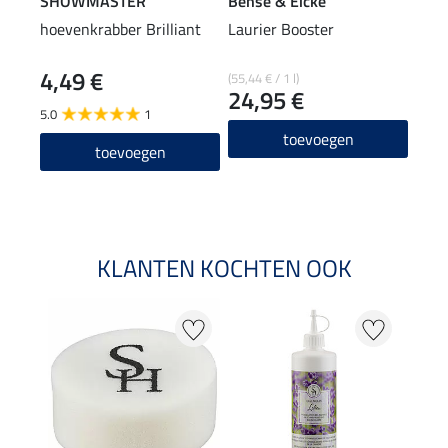
SHOWMASTER
Bense & Eicke
KER
hoevenkrabber Brilliant
Laurier Booster
stra
4,49 €
(55,44 € / 1 l)
(74,40
24,95 €
18
5.0
1
4.8
toevoegen
toevoegen
KLANTEN KOCHTEN OOK