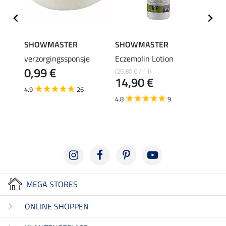
SHOWMASTER
SHOWMASTER
SHO
trong
verzorgingssponsje
Eczemolin Lotion
hoefo
0,99 €
(29,80 € / 1 l)
(25,80 €
€
14,90 €
12,
4.9
26
4.8
9
4.6
MEGA STORES
ONLINE SHOPPEN