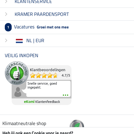
KLANTENSERVICE
KRAMER PAARDENSPORT
Vacatures
Groei met ons mee
1
NL | EUR
VEILIG INKOPEN
Klantbeoordelingen
4.7
/
5
Snelle service, goed
ingepakt.
eKomi
Klantenfeedback
Klimaatneutrale shop
Heb jij ook een Cookie voor je paard?