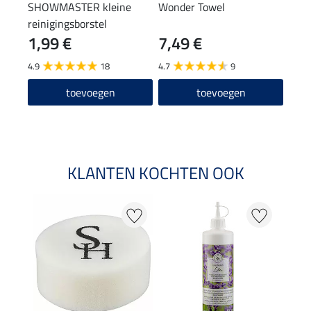
SHOWMASTER kleine
Wonder Towel
verz
reinigingsborstel
1,99 €
7,49 €
0,9
4.9
18
4.7
9
4.9
toevoegen
toevoegen
KLANTEN KOCHTEN OOK