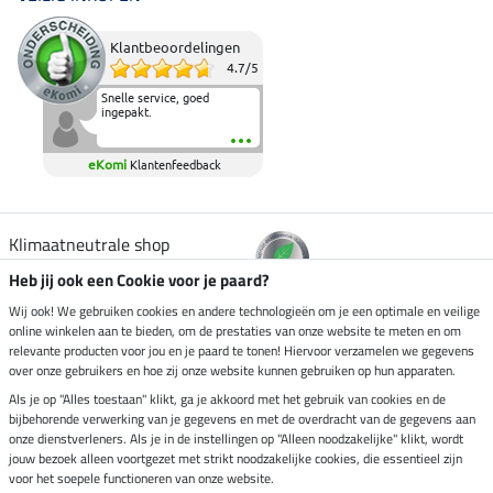
Klantbeoordelingen
4.7
/
5
Snelle service, goed
ingepakt.
eKomi
Klantenfeedback
Klimaatneutrale shop
Heb jij ook een Cookie voor je paard?
Verzending per
Wij ook! We gebruiken cookies en andere technologieën om je een optimale en veilige
online winkelen aan te bieden, om de prestaties van onze website te meten en om
relevante producten voor jou en je paard te tonen! Hiervoor verzamelen we gegevens
over onze gebruikers en hoe zij onze website kunnen gebruiken op hun apparaten.
Veilig betalen met
Als je op "Alles toestaan" klikt, ga je akkoord met het gebruik van cookies en de
bijbehorende verwerking van je gegevens en met de overdracht van de gegevens aan
onze dienstverleners. Als je in de instellingen op "Alleen noodzakelijke" klikt, wordt
jouw bezoek alleen voortgezet met strikt noodzakelijke cookies, die essentieel zijn
voor het soepele functioneren van onze website.
Impressum