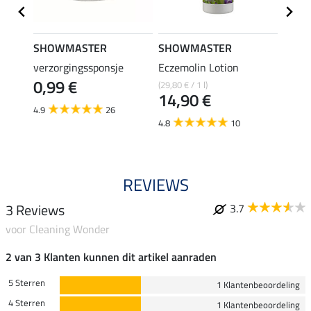
SHOWMASTER
SHOWMASTER
SHO
trong
verzorgingssponsje
Eczemolin Lotion
hoefo
0,99 €
(29,80 € / 1 l)
(25,80 €
€
14,90 €
12,
4.9
26
4.8
10
4.6
REVIEWS
3 Reviews
3.7
voor Cleaning Wonder
2 van 3 Klanten kunnen dit artikel aanraden
5 Sterren
1 Klantenbeoordeling
4 Sterren
1 Klantenbeoordeling