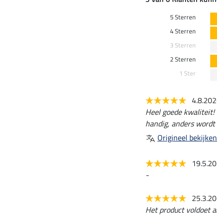
5 Sterren
4 Sterren
3 Sterren
2 Sterren
1 Ster
4.8.20
Heel goede kwaliteit! 
handig, anders wordt 
Origineel bekijken
19.5.2
-
25.3.2
Het product voldoet a