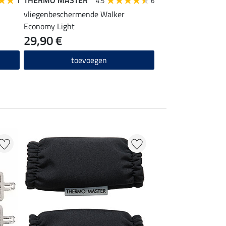
1
4.5
6
vliegenbeschermende Walker
Economy Light
29,90 €
toevoegen