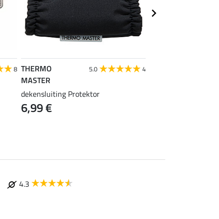
THERMO
THERMO
8
5.0
4
MASTER
MASTER
dekensluiting Protektor
borsttussenstuk Zeb
6,99 €
9,99 €
4.3