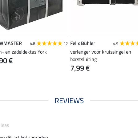
WMASTER
Felix Bühler
4.8
12
4.9
n- en zadeldektas York
verlenger voor kruissingel en
90 €
borstsluiting
7,99 €
REVIEWS
ileas
en dit artikel aanraden