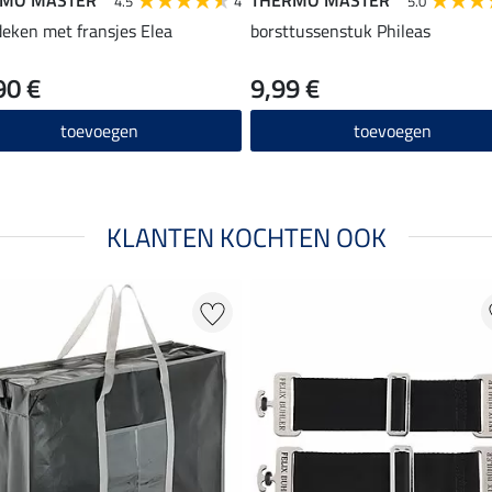
4.5
4
5.0
jdeken met fransjes Elea
borsttussenstuk Phileas
90 €
9,99 €
toevoegen
toevoegen
KLANTEN KOCHTEN OOK