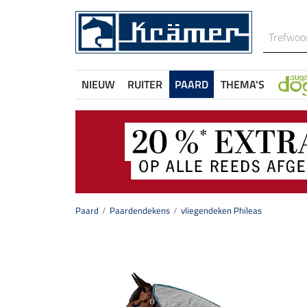
NIEUW
RUITER
PAARD
THEMA'S
Paard
Paardendekens
vliegendeken Phileas