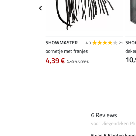
SHOWMASTER
SHO
4.0
1
4.0
21
oornetje met franjes
deke
10,
 Zebra
4,39 €
5,49 €
6,99 €
6 Reviews
voor vliegendeken Ph
5 van 6 Klanten kunn