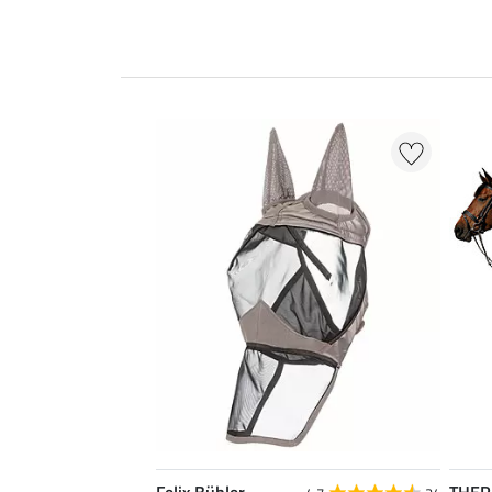
Felix Bühler
THE