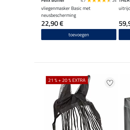
4.7
24
vliegenmasker Basic met
uitri
neusbescherming
22,90 €
59,
toevoegen
21 % + 20 % EXTRA