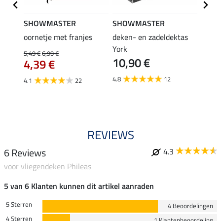
SHOWMASTER
SHOWMASTER
Felix
oornetje met franjes
deken- en zadeldektas
verle
York
kruis
5,49 €
6,99 €
10,90 €
borsts
4,39 €
7,9
4.8
12
4.1
22
4.9
REVIEWS
6 Reviews
4.3
voor vliegendeken Phileas
5 van 6 Klanten kunnen dit artikel aanraden
5 Sterren
4 Beoordelingen
4 Sterren
1 Klantenbeoordeling