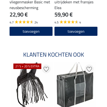
vliegenmasker Basic met
uitrijdeken met fransjes
bors
neusbescherming
Elea
22,90 €
59,90 €
9,9
4.7
24
4.5
4
5.0
toevoegen
toevoegen
KLANTEN KOCHTEN OOK
21 % + 20 % EXTRA