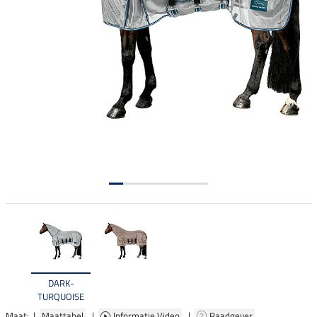
DARK-
TURQUOISE
Maat: |
Maattabel
|
Informatie Video
|
Raadgever