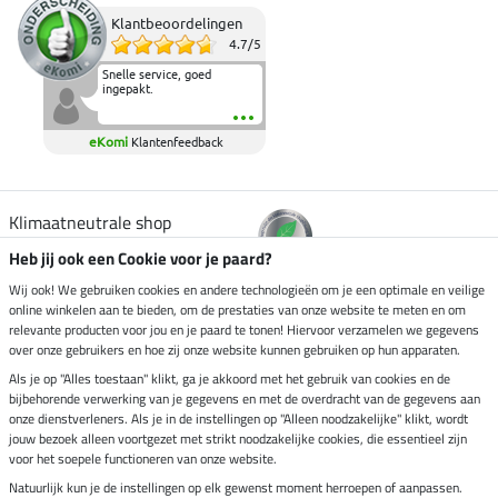
Klantbeoordelingen
4.7
/
5
Snelle service, goed
ingepakt.
eKomi
Klantenfeedback
Klimaatneutrale shop
Heb jij ook een Cookie voor je paard?
Verzending per
Wij ook! We gebruiken cookies en andere technologieën om je een optimale en veilige
online winkelen aan te bieden, om de prestaties van onze website te meten en om
relevante producten voor jou en je paard te tonen! Hiervoor verzamelen we gegevens
over onze gebruikers en hoe zij onze website kunnen gebruiken op hun apparaten.
Veilig betalen met
Als je op "Alles toestaan" klikt, ga je akkoord met het gebruik van cookies en de
bijbehorende verwerking van je gegevens en met de overdracht van de gegevens aan
onze dienstverleners. Als je in de instellingen op "Alleen noodzakelijke" klikt, wordt
jouw bezoek alleen voortgezet met strikt noodzakelijke cookies, die essentieel zijn
Impressum
voor het soepele functioneren van onze website.
Natuurlijk kun je de instellingen op elk gewenst moment herroepen of aanpassen.