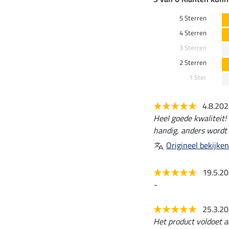
5 Sterren
4 Sterren
3 Sterren
2 Sterren
1 Ster
4.8.20
Heel goede kwaliteit! 
handig, anders wordt 
Origineel bekijken
19.5.2
-
25.3.2
Het product voldoet a