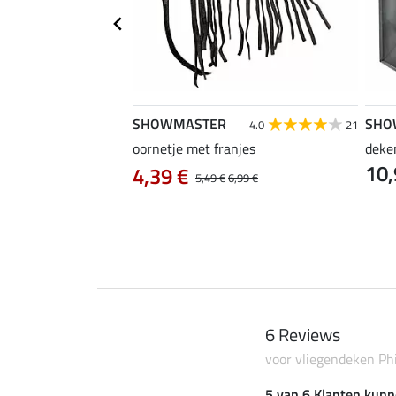
SHOWMASTER
SHO
4.0
1
4.0
21
oornetje met franjes
deke
10,
 Zebra
4,39 €
5,49 €
6,99 €
6 Reviews
voor vliegendeken Ph
5 van 6 Klanten kunn