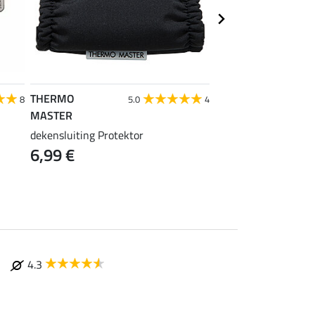
THERMO
THERMO
8
5.0
4
MASTER
MASTER
dekensluiting Protektor
borsttussenstuk Zeb
6,99 €
9,99 €
4.3