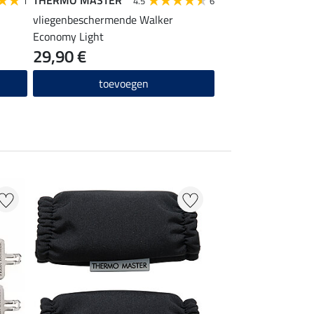
1
4.5
6
vliegenbeschermende Walker
Economy Light
29,90 €
toevoegen