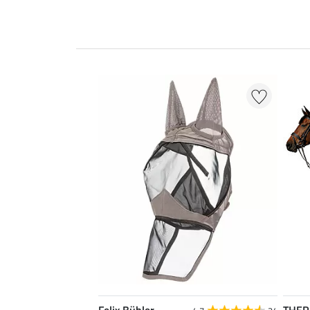
Felix Bühler
THE