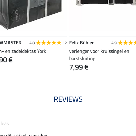
WMASTER
Felix Bühler
4.8
12
4.9
n- en zadeldektas York
verlenger voor kruissingel en
90 €
borstsluiting
7,99 €
REVIEWS
ileas
en dit artikel aanraden