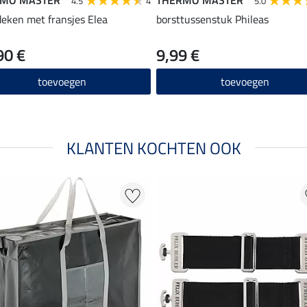
4.5
4
5.0
jdeken met fransjes Elea
borsttussenstuk Phileas
90 €
9,99 €
toevoegen
toevoegen
KLANTEN KOCHTEN OOK