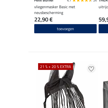
4.7
24
vliegenmasker Basic met
uitri
neusbescherming
22,90 €
59,
toevoegen
21 % + 20 % EXTRA