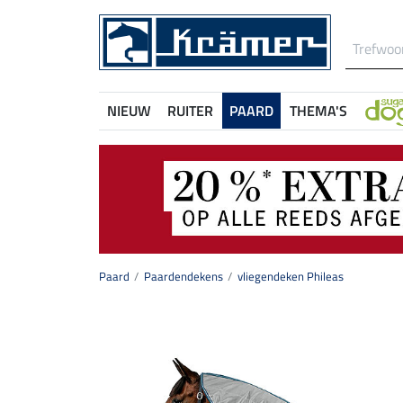
NIEUW
RUITER
PAARD
THEMA'S
Paard
Paardendekens
vliegendeken Phileas