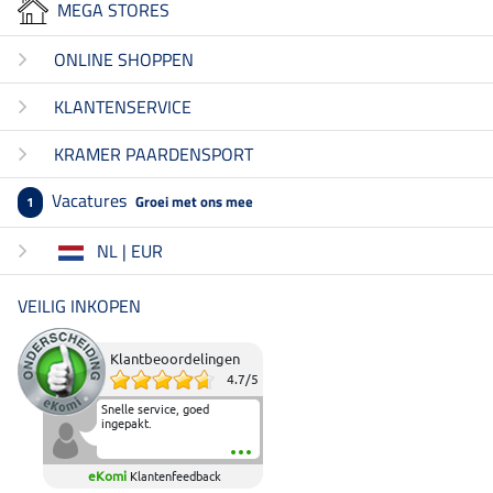
MEGA STORES
ONLINE SHOPPEN
KLANTENSERVICE
KRAMER PAARDENSPORT
Vacatures
Groei met ons mee
1
NL | EUR
VEILIG INKOPEN
Klantbeoordelingen
4.7
/
5
Snelle service, goed
ingepakt.
eKomi
Klantenfeedback