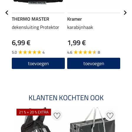
THERMO MASTER
Kramer
THE
dekensluiting Protektor
karabijnhaak
bilk
kara
6,99 €
1,99 €
(8,99 
8,9
5.0
4
4.6
8
4.8
toevoegen
toevoegen
KLANTEN KOCHTEN OOK
21 % + 20 % EXTRA