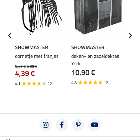
SHOWMASTER
SHOWMASTER
Felix
oornetje met franjes
deken- en zadeldektas
verle
York
kruis
5,49 €
6,99 €
10,90 €
borsts
4,39 €
7,9
4.8
12
4.1
22
4.9