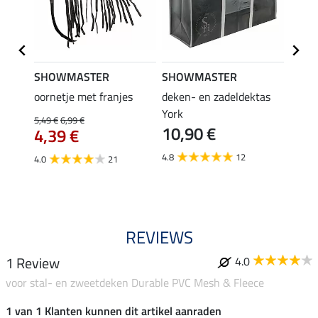
SHOWMASTER
SHOWMASTER
Felix
bra
oornetje met franjes
deken- en zadeldektas
verle
York
kruis
5,49 €
6,99 €
10,90 €
borsts
4,39 €
7,9
4.8
12
4.0
21
4.9
REVIEWS
1 Review
4.0
voor stal- en zweetdeken Durable PVC Mesh & Fleece
1 van 1 Klanten kunnen dit artikel aanraden