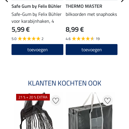
Safe Gum by Felix Bühler
THERMO MASTER
THE
Safe-Gum by Felix Bühler
bilkoorden met snaphooks
elas
voor karabijnhaken, 4
PVC 
5,99 €
8,99 €
9,9
stuks
5.0
2
4.6
19
4.7
toevoegen
toevoegen
KLANTEN KOCHTEN OOK
21 % + 20 % EXTRA