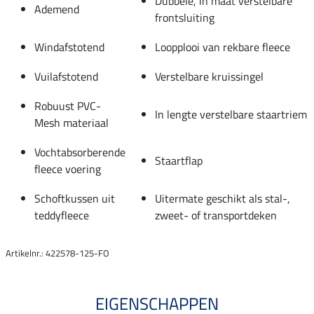
Dubbele, in maat verstelbare
Ademend
frontsluiting
Windafstotend
Loopplooi van rekbare fleece
Vuilafstotend
Verstelbare kruissingel
Robuust PVC-
In lengte verstelbare staartriem
Mesh materiaal
Vochtabsorberende
Staartflap
fleece voering
Schoftkussen uit
Uitermate geschikt als stal-,
teddyfleece
zweet- of transportdeken
Artikelnr.: 422578-125-FO
EIGENSCHAPPEN