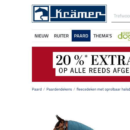
NIEUW
RUITER
PAARD
THEMA'S
Paard
Paardendekens
fleecedeken met oprolbaar hals