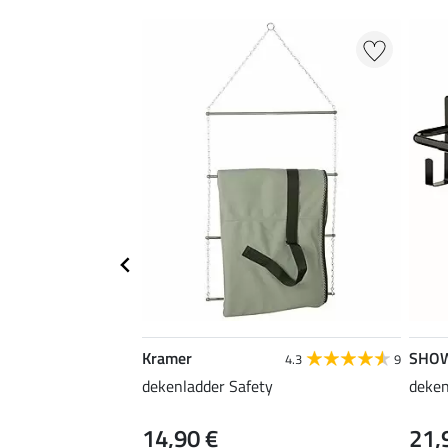
Kramer
SHO
4.3
9
dekenladder Safety
deken
14,90 €
21,