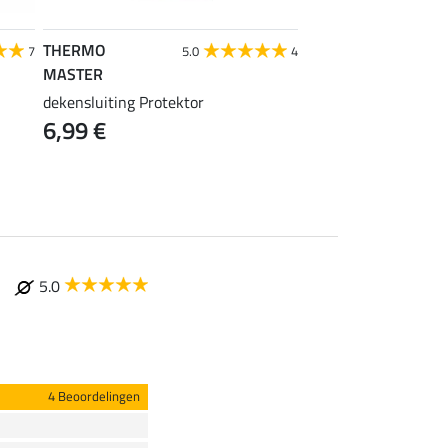
THERMO
THERMO
7
5.0
4
MASTER
MASTER
dekensluiting Protektor
borsttussenstuk Zeb
6,99 €
9,99 €
5.0
4 Beoordelingen