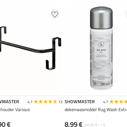
WMASTER
SHOWMASTER
4.7
13
4.7
houder Various
dekenwasmiddel Rug Wash Extr
90 €
8,99 €
(44,95 € / 1 l)