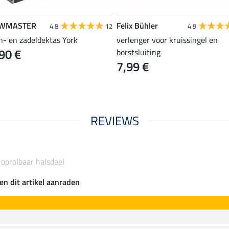
WMASTER
Felix Bühler
4.8
12
4.9
n- en zadeldektas York
verlenger voor kruissingel en
90 €
borstsluiting
7,99 €
REVIEWS
oprolbaar halsdeel
en dit artikel aanraden