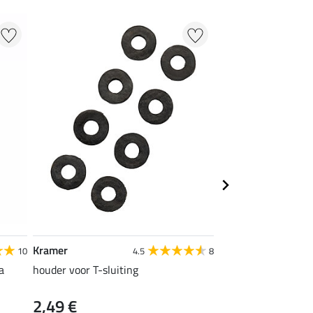
Kramer
THERMO MASTER
10
4.5
8
a
houder voor T-sluiting
elastische dekensin
2,49 €
9,99 €