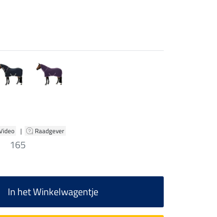
 Video
|
Raadgever
165
In het Winkelwagentje