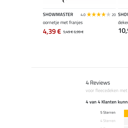
SHOWMASTER
SHO
4.0
1
4.0
20
oornetje met franjes
deke
10,
 Zebra
4,39 €
5,49 €
6,99 €
4 Reviews
voor fleecedeken met 
4 van 4 Klanten kunn
5 Sterren
4 Sterren