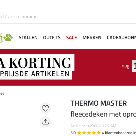
STALLEN
OUTFITS
SALE
MERKEN
CADEAUBON
nog
deel
THERMO MASTER
fleecedeken met opro
Artikelnr.: 422604-125-AM
5.0
4 Klantenbeoordeli