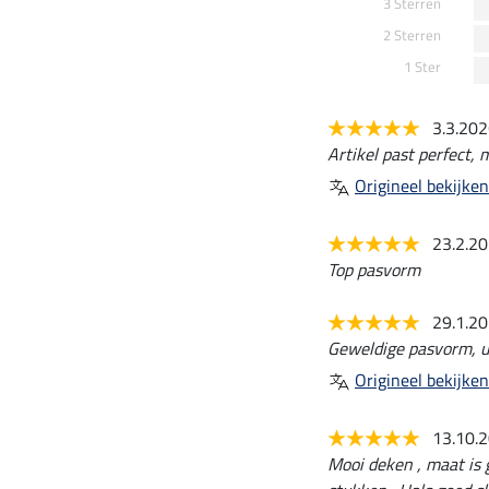
3 Sterren
2 Sterren
1 Ster
3.3.20
Artikel past perfect, 
Origineel bekijken
23.2.2
Top pasvorm
29.1.2
Geweldige pasvorm, ui
Origineel bekijken
13.10.
Mooi deken , maat is g