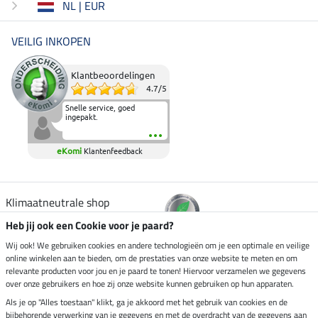
NL | EUR
VEILIG INKOPEN
Klantbeoordelingen
4.7
/
5
Snelle service, goed
ingepakt.
eKomi
Klantenfeedback
Klimaatneutrale shop
Heb jij ook een Cookie voor je paard?
Verzending per
Wij ook! We gebruiken cookies en andere technologieën om je een optimale en veilige
online winkelen aan te bieden, om de prestaties van onze website te meten en om
relevante producten voor jou en je paard te tonen! Hiervoor verzamelen we gegevens
over onze gebruikers en hoe zij onze website kunnen gebruiken op hun apparaten.
Veilig betalen met
Als je op "Alles toestaan" klikt, ga je akkoord met het gebruik van cookies en de
bijbehorende verwerking van je gegevens en met de overdracht van de gegevens aan