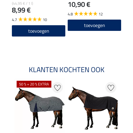
10,90 €
49
(44,95 € / 1 l)
8,99 €
4.8
12
5.0
4.7
10
toevoegen
En
toevoegen
de
KLANTEN KOCHTEN OOK
50 % + 20 % EXTRA