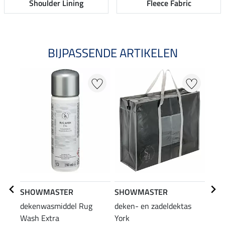
Shoulder Lining
Fleece Fabric
BIJPASSENDE ARTIKELEN
SHOWMASTER
SHOWMASTER
Kra
dekenwasmiddel Rug
deken- en zadeldektas
deke
Wash Extra
York
zwe