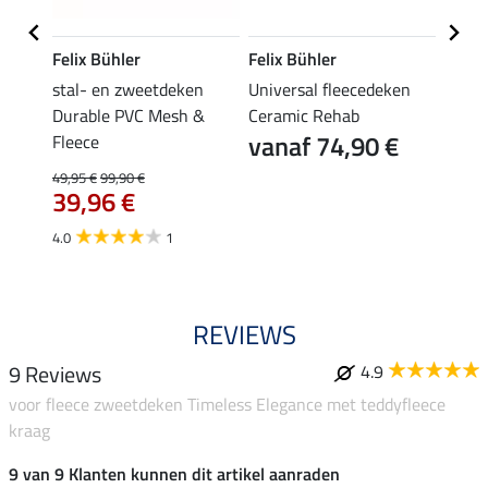
Felix Bühler
Felix Bühler
THER
stal- en zweetdeken
Universal fleecedeken
fleec
 met
Durable PVC Mesh &
Ceramic Rehab
teddy
vanaf 74,90 €
49,
Fleece
49,95 €
99,90 €
€
39,96 €
4.0
1
REVIEWS
9 Reviews
4.9
voor fleece zweetdeken Timeless Elegance met teddyfleece
kraag
9 van 9 Klanten kunnen dit artikel aanraden