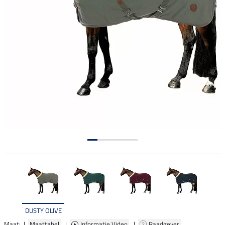
DUSTY OLIVE
Maat: |
Maattabel
|
Informatie Video
|
Raadgever