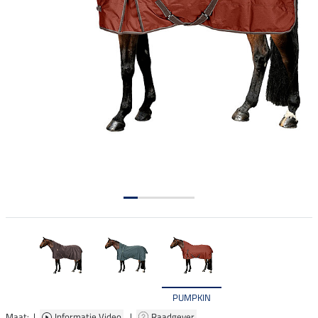
PUMPKIN
Maat: |
Informatie Video
|
Raadgever