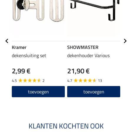
Kramer
SHOWMASTER
Kra
dekensluiting set
dekenhouder Various
houd
2,99 €
21,90 €
2,4
4.5
2
4.7
13
4.5
toevoegen
toevoegen
KLANTEN KOCHTEN OOK