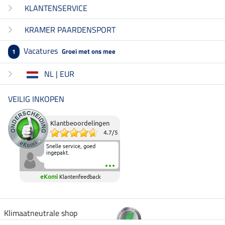
KLANTENSERVICE
KRAMER PAARDENSPORT
Vacatures
Groei met ons mee
1
NL | EUR
VEILIG INKOPEN
Klantbeoordelingen
4.7
/
5
Snelle service, goed
ingepakt.
eKomi
Klantenfeedback
Klimaatneutrale shop