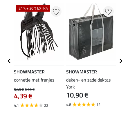
21 % + 20 % EXTRA
SHOWMASTER
SHOWMASTER
Felix
oornetje met franjes
deken- en zadeldektas
verle
York
kruis
5,49 €
6,99 €
10,90 €
borsts
4,39 €
7,9
4.8
12
4.1
22
4.9