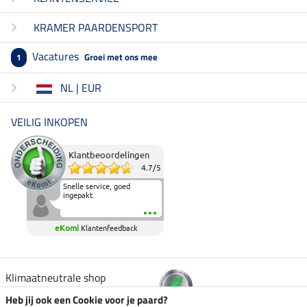
KRAMER PAARDENSPORT
Vacatures
Groei met ons mee
1
NL | EUR
VEILIG INKOPEN
Klantbeoordelingen
4.7
/
5
Snelle service, goed
ingepakt.
eKomi
Klantenfeedback
Klimaatneutrale shop
Heb jij ook een Cookie voor je paard?