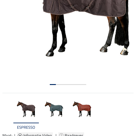
ESPRESSO
Maat: |
Informatie Video
|
Raadgever