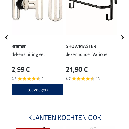
Kramer
SHOWMASTER
Kra
dekensluiting set
dekenhouder Various
houd
2,99 €
21,90 €
2,4
4.5
2
4.7
13
4.5
toevoegen
KLANTEN KOCHTEN OOK