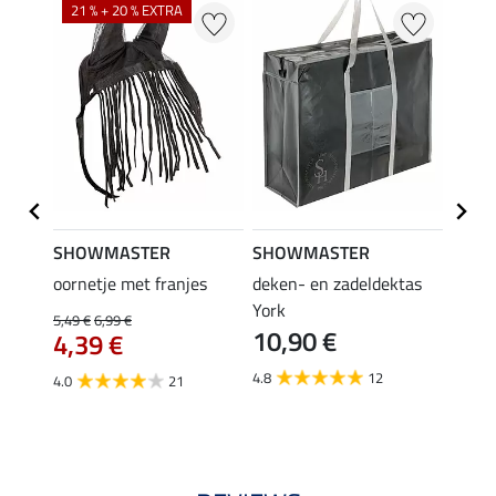
21 % + 20 % EXTRA
SHOWMASTER
SHOWMASTER
Felix
bra
oornetje met franjes
deken- en zadeldektas
verle
York
kruis
5,49 €
6,99 €
10,90 €
borsts
4,39 €
7,9
4.8
12
4.0
21
4.9