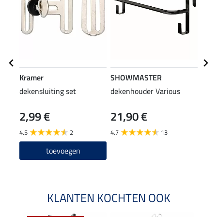
Kramer
SHOWMASTER
Kra
dekensluiting set
dekenhouder Various
houd
2,99 €
21,90 €
2,4
4.5
2
4.7
13
4.5
toevoegen
KLANTEN KOCHTEN OOK