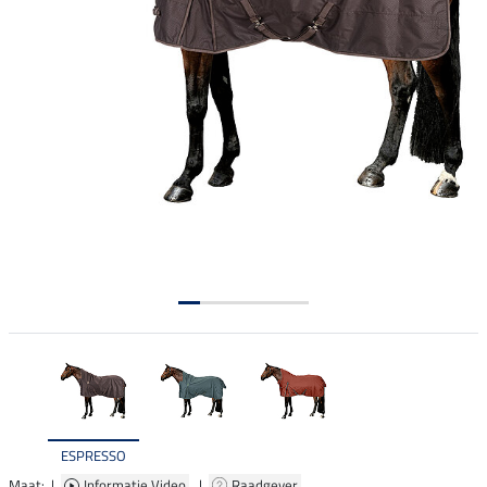
ESPRESSO
Maat: |
Informatie Video
|
Raadgever