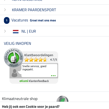
KRAMER PAARDENSPORT
Vacatures
Groei met ons mee
1
NL | EUR
VEILIG INKOPEN
Klantbeoordelingen
4.7
/
5
Snelle service, goed
ingepakt.
eKomi
Klantenfeedback
Klimaatneutrale shop
Heb jij ook een Cookie voor je paard?