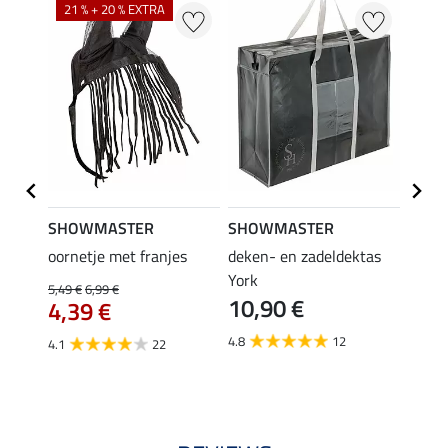
21 % + 20 % EXTRA
SHOWMASTER
SHOWMASTER
Felix
oornetje met franjes
deken- en zadeldektas
verle
York
kruis
5,49 €
6,99 €
10,90 €
borsts
4,39 €
7,9
4.8
12
4.1
22
4.9