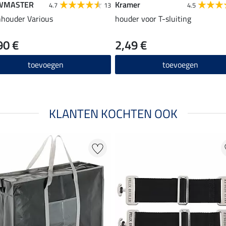
WMASTER
Kramer
4.7
13
4.5
houder Various
houder voor T-sluiting
90 €
2,49 €
toevoegen
toevoegen
KLANTEN KOCHTEN OOK