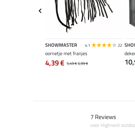
SHOWMASTER
SHO
3.0
2
4.1
22
oornetje met franjes
deke
10,
 Zebra
4,39 €
5,49 €
6,99 €
7 Reviews
voor Highneck outdoo