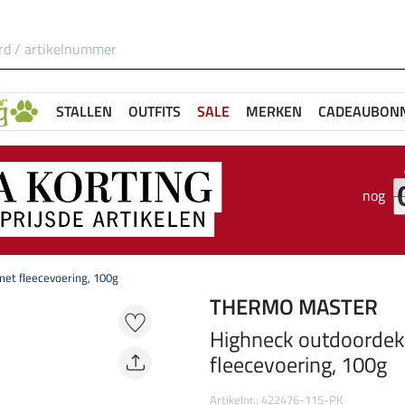
STALLEN
OUTFITS
SALE
MERKEN
CADEAUBON
nog
met fleecevoering, 100g
THERMO MASTER
Highneck outdoordeke
fleecevoering, 100g
Artikelnr.: 422476-115-PK