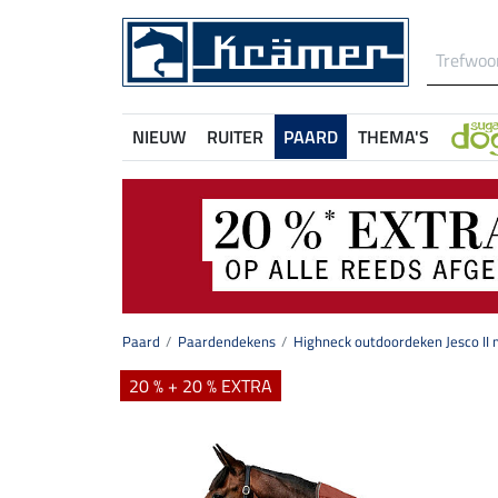
NIEUW
RUITER
PAARD
THEMA'S
Paard
Paardendekens
Highneck outdoordeken Jesco II 
20 % + 20 % EXTRA