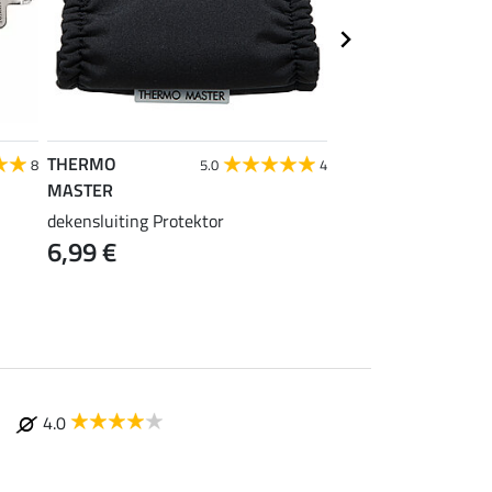
THERMO
THERMO
8
5.0
4
MASTER
MASTER
dekensluiting Protektor
borsttussenstuk Zeb
6,99 €
9,99 €
4.0