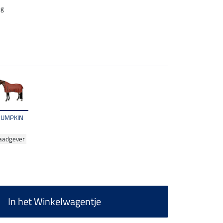
ng
PUMPKIN
aadgever
In het Winkelwagentje