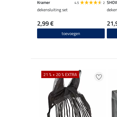
Kramer
SHO
4.5
2
dekensluiting set
deken
2,99 €
21,
toevoegen
21 % + 20 % EXTRA