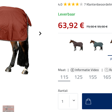
4.0
7 Klantenbeoordeli
Leverbaar
63,92 €
79,90 €
99,90 €
Maat: |
Informatie Video
|
R
115
125
155
165
Aantal: