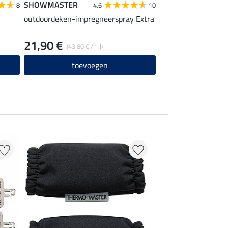
SHOWMASTER
8
4.6
10
outdoordeken-impregneerspray Extra
21,90 €
(43,80 € / 1 l)
toevoegen