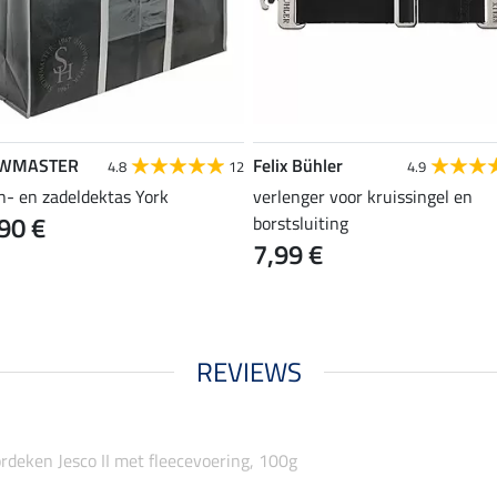
WMASTER
Felix Bühler
4.8
12
4.9
n- en zadeldektas York
verlenger voor kruissingel en
90 €
borstsluiting
7,99 €
REVIEWS
rdeken Jesco II met fleecevoering, 100g