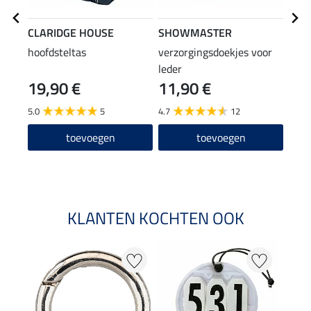
CLARIDGE HOUSE
SHOWMASTER
SHO
hoofdsteltas
verzorgingsdoekjes voor
All-
leder
lede
19,90 €
11,90 €
(25,80
12
5.0
5
4.7
12
4.7
toevoegen
toevoegen
KLANTEN KOCHTEN OOK