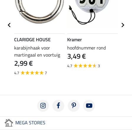
CLARIDGE HOUSE
Kramer
SHO
sband
karabijnhaak voor
hoofdnummer rond
teuge
3,49 €
3,4
martingaal en voortuig
2,99 €
4.7
3
4.4
4.7
7
MEGA STORES