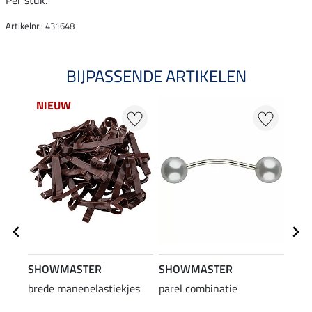
Per stuk.
Artikelnr.: 431648
BIJPASSENDE ARTIKELEN
NIEUW
SHOWMASTER
SHOWMASTER
SHO
brede manenelastiekjes
parel combinatie
invl