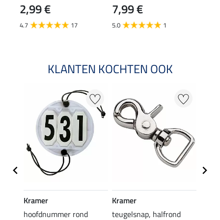
2,99 €
7,99 €
0,9
4.7
17
5.0
1
4.4
KLANTEN KOCHTEN OOK
Kramer
Kramer
SHO
r-set
hoofdnummer rond
teugelsnap, halfrond
teuge